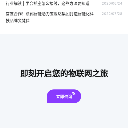
行业解读 | 学会插座怎么接线，这些方法要知道
2020/06/24
led灯品牌排行前十
智能窗帘控制系统
智能门禁系统
官宣合作！涂鸦智能助力宝世达集团打造智能化科
2022/07/28
技品牌斐梵佳
车牌识别系统
智能防盗报警系统
物联网应用改变
电子感应垃圾桶
物联网云模式
国内智能净水器
可穿戴设备市场
智能芯片
智能睡眠监测带产品
指纹锁发展趋势
全球物联网发展
停车场照明
即刻开启您的物联网之旅
智能电饭煲如何改善烹饪模式
智能家居传感器公司
立即咨询