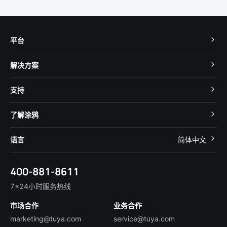
平台
TuyaOS
解决方案
MCU 接入
Cube 智慧私有云
支持
App SDK
智慧酒店
开发者社区
智能小程序
了解涂鸦
智慧租住
帮助中心
IoT Core
关于我们
智慧商照
语言
简体中文
在线咨询
Tuya Cobuilder
涂鸦新闻
智慧全屋&地产
简体中文
技术支持
400-881-8611
合规资质
智慧楼宇
English
行业百科
7×24小时服务热线
投资者关系
市场合作
业务合作
服务商合作
marketing@tuya.com
service@tuya.com