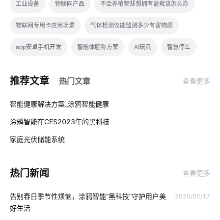
工业设备
物联网产品
不会养植物却想拥有盆栽该怎么办
物联网专用卡应用场景
气体检测仪能监测多少有害物质
app安卓手机开发
智能体脂称方案
AI玩具
智慧停车
智能净水器的功能是什么
工业降耗解决方案
推荐文章
热门文章
查看更多
智慧酒店客房解决方案
云存储发展
除湿机智能化方案
01
智能健康解决方案_涂鸦智能健康
智能门窗的优点
智能锁指纹识别隐患
物联网项目关键点所在
涂鸦智能在CES2023年的黑科技
02
IoT解决方案
物联网新闻
模块化发展方向
家庭光伏储能系统
03
智能家居物联网
智能门锁解锁方式
智能冰箱
智能语音
热门新闻
查看更多
最流行的智能马桶
物联网开发
智能家居解决方案
告别春日季节性烦恼，涂鸦智能“黑科技”守护用户美
2025/02/17
智能家居发展原因
智慧工业iot
智能传感器厂家
好生活
智慧制造解决方案
智能家居新产品
节能管理