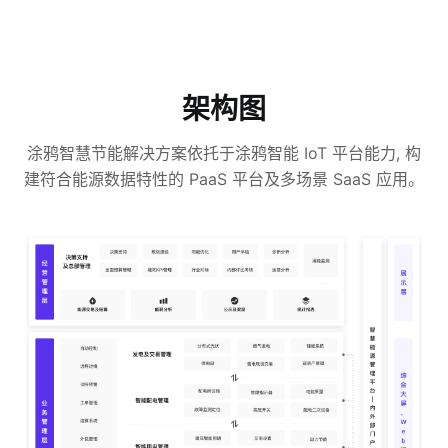
架构图
涂鸦智慧节能解决方案依托于涂鸦智能 IoT 平台能力, 构
建符合能源数据特性的 PaaS 平台及多场景 SaaS 应用。