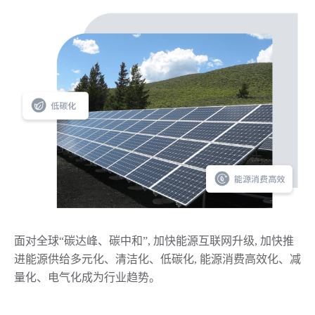
面对全球“碳达峰、碳中和”, 加快能源互联网升级, 加快推
进能源供给多元化、清洁化、低碳化, 能源消费高效化、减
量化、电气化成为行业趋势。