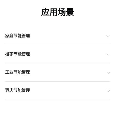
应用场景
家庭节能管理
楼宇节能管理
工业节能管理
酒店节能管理