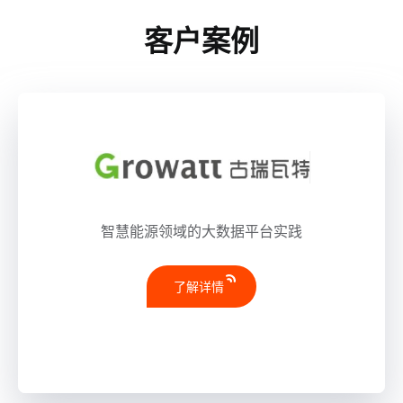
客户案例
智慧能源领域的大数据平台实践
了解详情