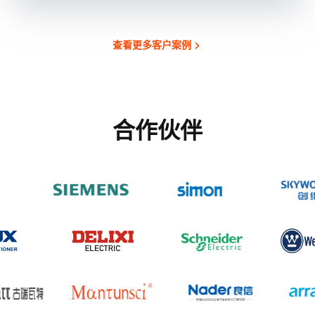
查看更多客户案例
合作伙伴