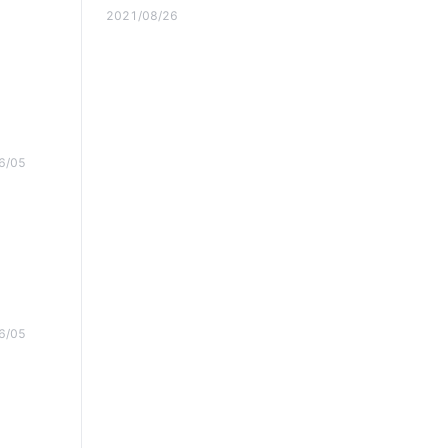
2021/08/26
如何选择可穿戴设备芯片
智能消毒柜方案
投资智能家居
智能门锁解锁方式
物联网云平台
6/05
物联网常见误区
智能取暖
布线系统
如何发展云计算
物联网机器
智能家庭影院
6/05
卧室智能家居系统
传感器在工业上的应用
如何利用物联网