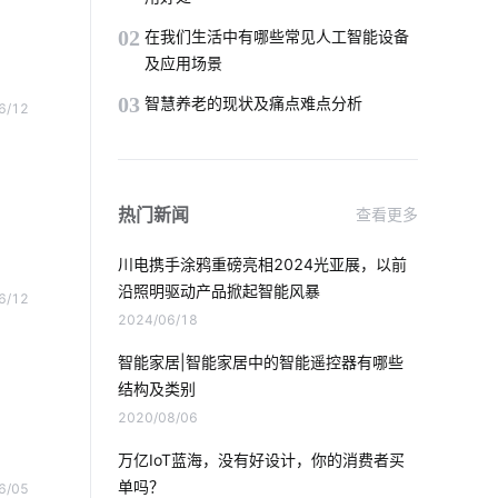
自动感应垃圾桶
天然气报警器设计方案
02
在我们生活中有哪些常见人工智能设备
及应用场景
智慧客房设计方案
智能家居新产品
03
智慧养老的现状及痛点难点分析
6/12
智能家居设计
空气净化器智能化
如何理解物联网
除湿机比空调好在哪里
热门新闻
查看更多
农业传感器应用场景
智慧农业中物联网
川电携手涂鸦重磅亮相2024光亚展，以前
智能家居服务商
楼宇对讲安装方法
沿照明驱动产品掀起智能风暴
6/12
2024/06/18
工业IOT方案
物联网电气设计
智能家居|智能家居中的智能遥控器有哪些
结构及类别
物联网优势
照明产品开发
2020/08/06
加湿器作用
智能零售商店
万亿IoT蓝海，没有好设计，你的消费者买
单吗？
6/05
未来智能穿戴市场