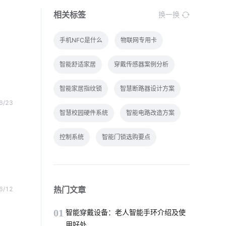
相关标签
换一换
手机NFC是什么
物联网专用卡
智能舒适家居
穿戴传感器案例分析
智能家居指纹锁
智慧断路器设计方案
6/23
智慧校园硬件系统
智能电路改造方案
控制系统
智能门锁选购要点
智能空气净化器
智能家居系统实用功能
行车记录仪的作用
智能遥控系统
热门文章
6/12
智能打印
蓝牙技术特点介绍
123
01
智能穿戴设备：老人智能手环介绍及使
用好处