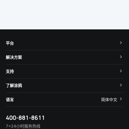
平台
TuyaOS
解决方案
MCU 接入
Cube 智慧私有云
支持
App SDK
智慧酒店
开发者社区
智能小程序
了解涂鸦
智慧租住
帮助中心
IoT Core
关于我们
智慧商照
语言
简体中文
在线咨询
Tuya Cobuilder
涂鸦新闻
智慧全屋&地产
简体中文
技术支持
400-881-8611
合规资质
智慧楼宇
English
行业百科
7×24小时服务热线
投资者关系