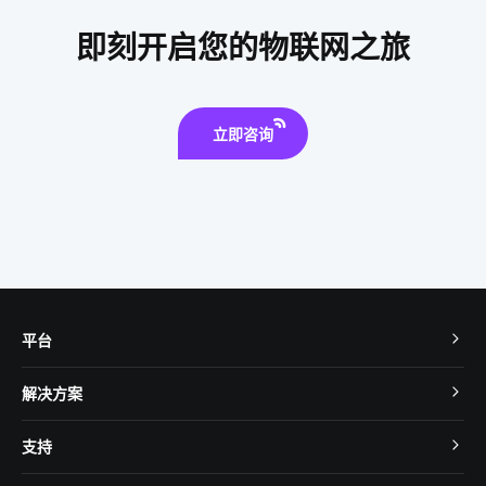
物联网控制平台
如何选择智能家居
即刻开启您的物联网之旅
立即咨询
平台
TuyaOS
解决方案
MCU 接入
Cube 智慧私有云
支持
App SDK
智慧酒店