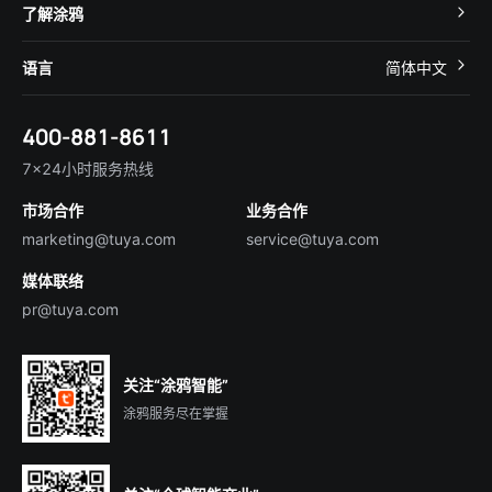
开发者社区
智能小程序
了解涂鸦
智慧租住
帮助中心
IoT Core
关于我们
智慧商照
语言
简体中文
在线咨询
Tuya Cobuilder
涂鸦新闻
智慧全屋&地产
简体中文
技术支持
400-881-8611
合规资质
智慧楼宇
English
行业百科
7×24小时服务热线
投资者关系
市场合作
业务合作
服务商合作
marketing@tuya.com
service@tuya.com
媒体联络
pr@tuya.com
关注“涂鸦智能”
涂鸦服务尽在掌握