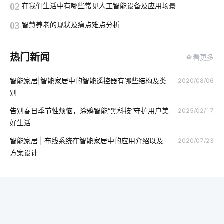
02
在我们生活中有哪些常见人工智能设备及应用场景
智能指纹锁发展趋势
智能体脂秤作用是什么
空调寿命延长
03
智慧养老的现状及痛点难点分析
物联网行业
智能家居技术
智能衣柜给人们带来的便利
热门新闻
查看更多
物联网生态
物联网模块
家庭背景音乐系统
智能设计
智能家居|智能家居中的智能遥控器有哪些结构及类
2020/08/06
智能锁指纹识别隐患
吸尘器和智能扫地机器人
逆变器
别
智慧酒店管理系统
智能社区解决方案
智能感应垃圾桶
告别春日季节性烦恼，涂鸦智能“黑科技”守护用户美
2025/02/17
好生活
智能家居防盗技术优势
安装门磁有哪些优势
智能家庭影院
智能家居 | 布线系统在智能家居中的应用介绍以及
2020/07/23
智能双控开关
制造业智能化方案
工业物联网的影响
方案设计
智能家居发展阶段
智能黑板
物联网医疗
气体传感器系统设计
智能LED泛光灯
智能慢煮机方案
智能终端
人脸识别测温
人工智能应用场景
智能管理