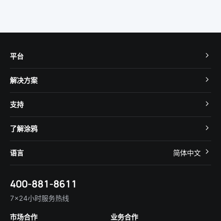
平台
TuyaOS
解决方案
MCU 接入
Cube 智慧私有云
支持
App SDK
智慧酒店
开发者社区
智能小程序
了解涂鸦
智慧租住
帮助中心
IoT Core
关于我们
智慧商照
语言
简体中文
在线咨询
Tuya Cobuilder
涂鸦新闻
智慧全屋&地产
简体中文
技术支持
400-881-8611
合规资质
智慧楼宇
English
行业百科
7×24小时服务热线
投资者关系
市场合作
业务合作
服务商合作