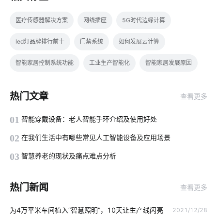
医疗传感器解决方案
网线插座
5G时代边缘计算
led灯品牌排行前十
门禁系统
如何发展云计算
智能家居控制系统功能
工业生产智能化
智能家居发展原因
来料添加智能化设备
物联网业务前景
智能制造节能方案
热门文章
查看更多
物联网领域
智慧酒店客房系统设计
太阳能电池板
01
智能穿戴设备：老人智能手环介绍及使用好处
智能家居影响
云计算和物联网
追溯系统开发公司
02
在我们生活中有哪些常见人工智能设备及应用场景
智能体脂秤作用是什么
智能照明软件
智能家电好用吗
03
智慧养老的现状及痛点难点分析
智能传感器系统的组成
智能消毒锅如何保持自我清洁
热门新闻
查看更多
智能传感器设计公司
逆变器
智能上料系统
人工智能发展
为4万平米车间植入“智慧照明”，10天让生产线闪亮
2021/12/28
工业设备降耗方案设计
空调究竟怕什么
数字控制器