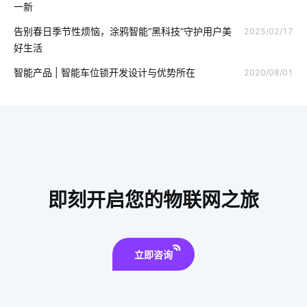
一新
无线智能插座
智能家居有哪些
智能管理系统
电工照明
告别春日季节性烦恼，涂鸦智能“黑科技”守护用户美
2025/02/17
好生活
智能家居开发
智能眼镜
IoT芯片技术
自习室智能化
智能产品 | 智能车位锁开发设计与优势所在
2020/08/01
光电传感器系统设计
智能扫地机器人功能
家用智能机器人有哪些
自动感应垃圾桶
智能家居产业
智能电饭煲开发
智能奶瓶实用吗
智能家电产品价格高吗
智能小家电
智慧客房发展现状
智能家居装修要注意几点
即刻开启您的物联网之旅
智能办公
立即咨询