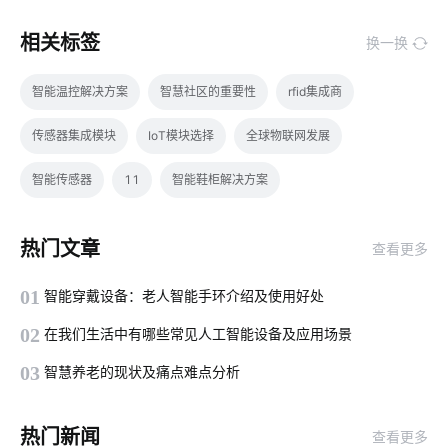
相关标签
换一换
智能温控解决方案
智慧社区的重要性
rfid集成商
传感器集成模块
IoT模块选择
全球物联网发展
智能传感器
11
智能鞋柜解决方案
智能互动教学设备优势
气体传感器系统设计
热门文章
查看更多
智慧用电应用场景
中控屏
智能家居品牌排行
01
智能穿戴设备：老人智能手环介绍及使用好处
智能照明功能
智能家居监测功能
温湿度传感器市场前景
02
在我们生活中有哪些常见人工智能设备及应用场景
电力物联网的应用
智能家居品牌
智能双控开关
03
智慧养老的现状及痛点难点分析
智能节能灯
物联网前景
充电技术原理
IoT产品开发
热门新闻
查看更多
智能穿戴设备如何正确使用
电力物联网
移动电源芯片