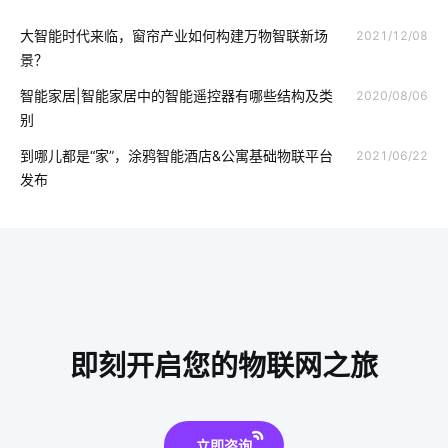
大智能时代来临，窗帘产业如何构建万物智联新场
2021/12/08
生产智能管理系统
工业物联网的应用
景？
物联网系统技术应用领域
智能家居家电控制系统
智能家居|智能家居中的智能遥控器有哪些结构及类
2020/08/06
别
人工智能发展
数据中心
智能工厂
到哪儿都是“家”，涂鸦智能酒店&公寓基础物联平台
2021/06/22
怎么判断智能淋浴房质量的好坏
智能垃圾桶的垃圾处理方式
发布
蓝牙技术工作原理
智能建筑
智慧酒店管理系统
什么是物联网软件系统
智能除湿机
智慧食堂市场前景
行车记录仪的作用是什么
照明灯具种类
除湿机智能化方案
智能电动窗帘控制系统
新医疗保健行业
智能食堂
即刻开启您的物联网之旅
物联网能源开发
智能体脂称方案
立即咨询