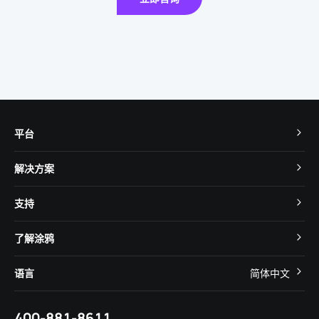
平台
TuyaOS
解决方案
MCU 接入
Cube 智慧私有云
支持
App SDK
智慧酒店
开发者社区
智能小程序
了解涂鸦
智慧租住
帮助中心
IoT Core
关于我们
智慧商照
语言
简体中文
在线咨询
Tuya Cobuilder
涂鸦新闻
智慧全屋&地产
简体中文
技术支持
400-881-8611
合规资质