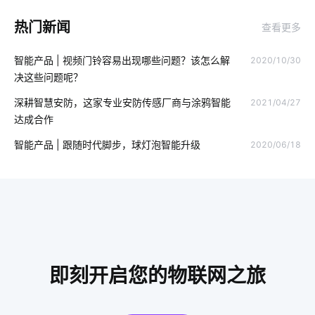
智能门锁和普通门锁区别
智能家居趋势
人工智能应用场景
热门新闻
查看更多
光电传感器系统设计
车辆管理流程
酒店智慧客房系统
智能产品 | 视频门铃容易出现哪些问题？该怎么解
2020/10/30
智慧农业中物联网技术应用
智慧客房设计公司
决这些问题呢？
智能车载空气净化器
智慧停车场硬件开发
深耕智慧安防，这家专业安防传感厂商与涂鸦智能
2021/04/27
达成合作
现代生活的智能产品
儿童智能手表安全
智能鞋柜作用
智能产品 | 跟随时代脚步，球灯泡智能升级
2020/06/18
智能化家居方案
智能家居照明系统
智能防盗报警系统
电磁传感器智能化设计
智能电力
无线开关插座
智慧图书馆解决方案厂家
别墅智能化设计方案
智慧食堂有什么好处
气体检测仪能监测多少有害物质
即刻开启您的物联网之旅
智能睡眠监测带介绍
智能传感器产业现状
智能家居终端
家居智能升级
体育馆设计方案
智能开发
可穿戴设备市场