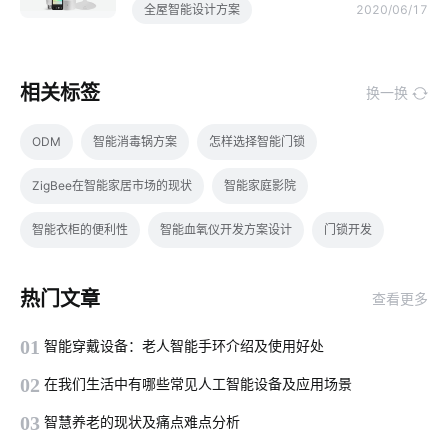
全屋智能设计方案
2020/06/17
相关标签
换一换
ODM
智能消毒锅方案
怎样选择智能门锁
ZigBee在智能家居市场的现状
智能家庭影院
智能衣柜的便利性
智能血氧仪开发方案设计
门锁开发
智能安全
智能传感器的分类
智能制造管理系统
热门文章
查看更多
传统家居真的要淘汰了吗
如何让灯饰从照明转变成为物联网
01
智能穿戴设备：老人智能手环介绍及使用好处
物联网数据挖掘
物联网市场
新医疗保健行业
02
在我们生活中有哪些常见人工智能设备及应用场景
能源管理解决方案
智能工厂方案提供商
03
智慧养老的现状及痛点难点分析