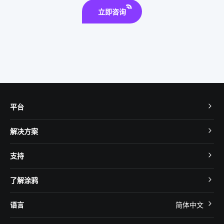
立即咨询
IoT安全吗
物联网通信协议
平台
TuyaOS
解决方案
MCU 接入
Cube 智慧私有云
支持
App SDK
智慧酒店
开发者社区
智能小程序
了解涂鸦
智慧租住
帮助中心
IoT Core
关于我们
智慧商照
语言
简体中文
在线咨询
Tuya Cobuilder
涂鸦新闻
智慧全屋&地产