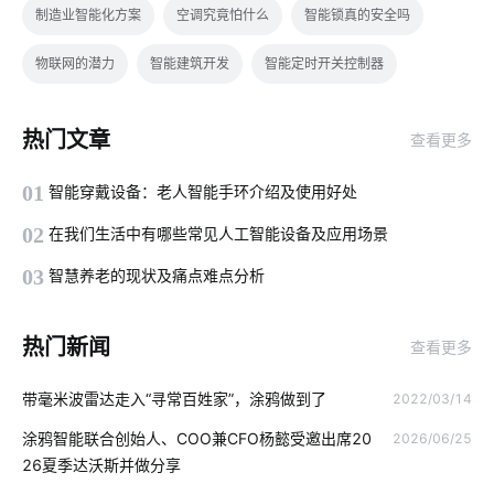
制造业智能化方案
空调究竟怕什么
智能锁真的安全吗
物联网的潜力
智能建筑开发
智能定时开关控制器
物联网的黄金时代
无线局域网
如何正确使用扫地机器人
热门文章
查看更多
智能车载空气净化器
移动互联网
节能灯
智能电子产品
01
智能穿戴设备：老人智能手环介绍及使用好处
智能家居一体化别墅解决方案
智能体脂开发秤方案
02
在我们生活中有哪些常见人工智能设备及应用场景
AI人脸识别系统
智能体脂秤方案开发
物联网通信
03
智慧养老的现状及痛点难点分析
智能餐具消毒柜
温控面板
物联网大数据
智能家居模块
热门新闻
查看更多
智能洗衣机的发展趋势
智能电子体脂秤方案
带毫米波雷达走入“寻常百姓家”，涂鸦做到了
2022/03/14
智慧酒店客房具备的功能
智能照明控制系统设计
涂鸦智能联合创始人、COO兼CFO杨懿受邀出席20
2026/06/25
智能照明系统工作原理
智能鞋柜
什么是物联网
26夏季达沃斯并做分享