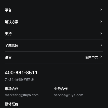
平台
TuyaOS
解决方案
MCU 接入
Cube 智慧私有云
支持
App SDK
智慧酒店
开发者社区
智能小程序
了解涂鸦
智慧租住
帮助中心
IoT Core
关于我们
智慧商照
语言
简体中文
在线咨询
Tuya Cobuilder
涂鸦新闻
智慧全屋&地产
简体中文
技术支持
400-881-8611
合规资质
智慧楼宇
English
行业百科
7×24小时服务热线
投资者关系
市场合作
业务合作
服务商合作
marketing@tuya.com
service@tuya.com
媒体联络