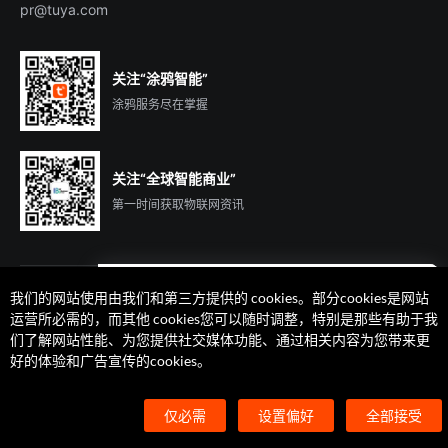
pr@tuya.com
关注“涂鸦智能”
涂鸦服务尽在掌握
关注“全球智能商业”
第一时间获取物联网资讯
我们的网站使用由我们和第三方提供的 cookies。部分cookies是网站
遇到问题了么？联系专属
运营所必需的，而其他 cookies您可以随时调整，特别是那些有助于我
客户经理在线解答
们了解网站性能、为您提供社交媒体功能、通过相关内容为您带来更
法律声明
隐私协议
加州隐私权利声明
服务条款
好的体验和广告宣传的cookies。
廉正合规
安全应急响应中心
Cookie 喜好设置
©2014-2026 杭州涂鸦信息技术有限公司 版权
仅必需
设置偏好
全部接受
浙ICP备2022000504号
浙B2-20210233号
浙公网安备33010602004238号