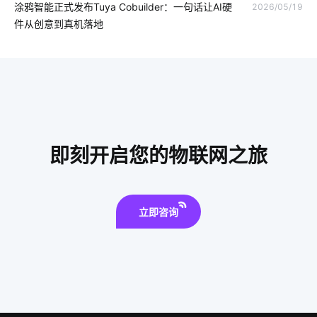
智能家居家庭网络系统
智能窗帘新面貌
如何利用物联网
涂鸦智能正式发布Tuya Cobuilder：一句话让AI硬
2026/05/19
件从创意到真机落地
智慧食堂系统人脸识别
门窗解决方案
OEMAPP
智能牙刷使用
Hey Tuya
智慧民宿发展
高端别墅智能家居
办公楼宇
节电系统市场分析
小家电智能升级
湿气太重安装空调有用吗
即刻开启您的物联网之旅
全球物联网发展受哪些影响
智能家居迅速发展原因
智能家居中必备智能传感器
理解物联网所需要的知识
立即咨询