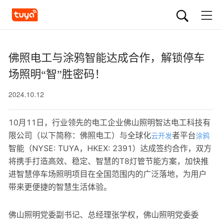
佛照电工与涂鸦智能达成合作，解锁停车
场照明“智”胜密码！
2024.10.12
10月11日，行业领先的电工企业佛山照明智达电工科技有
限公司（以下简称：佛照电工）与全球化
者平台
云开发
涂鸦
智能（NYSE: TUYA，HKEX: 2391）达成签约合作，双方
将携手打造高效、稳定、智慧的T8灯管节能方案，加快推
进智慧停车场照明项目在全国范围内的广泛落地，为用户
带来更便捷的智慧生活体验。
佛山照明党委副书记、总经理张学权，佛山照明党委委