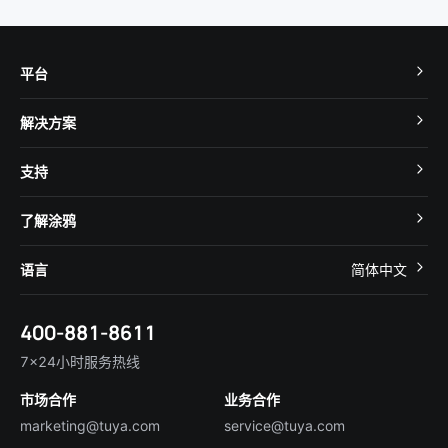
平台
TuyaOS
解决方案
MCU 接入
Cube 智慧私有云
支持
App SDK
智慧酒店
开发者社区
智能小程序
了解涂鸦
智慧租住
帮助中心
IoT Core
关于我们
智慧商照
语言
简体中文
在线咨询
Tuya Cobuilder
涂鸦新闻
智慧全屋&地产
简体中文
技术支持
400-881-8611
合规资质
智慧楼宇
English
行业百科
7×24小时服务热线
投资者关系
市场合作
业务合作
服务商合作
marketing@tuya.com
service@tuya.com