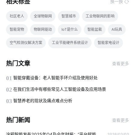
相关标签
换一换
社区老人
全球物联网
智慧城市
工业物联网的影响
智能宠物
物联网驱动
IoT是什么
智能盆栽
AI玩具
空气检测仪解决方案
工业节能硬件系统设计
智能家电设计
物联网专用卡应用场景
体育馆设计方案
智能枕头的方案设计
热门文章
查看更多
物理网应用服务
智能产品开发是多久
智能淋浴房质量
01
智能穿戴设备：老人智能手环介绍及使用好处
不会养植物却想拥有盆栽该怎么办
开发电子产品
02
在我们生活中有哪些常见人工智能设备及应用场景
物联网技术对城市影响
智慧用电方案设计
智能舒适家居
03
智慧养老的现状及痛点难点分析
节能灯品牌
智慧酒店硬件开发方案
物联网预测
热门新闻
查看更多
物联网人工智能
物联网政策
安防
智能家居十大品牌
涂鸦智能发布2025年Q4及全年财报：“平台赋能
2026/03/03