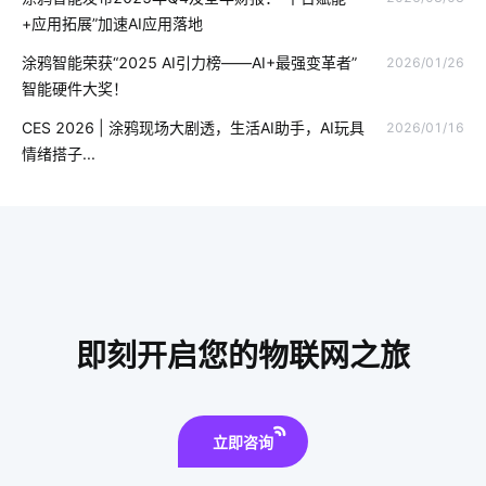
AI玩具解决方案
智能牙刷
共享按摩椅app
物联网功能
+应用拓展”加速AI应用落地
智能家居家庭网络系统
智能传感器
理解物联网所需要的知识
涂鸦智能荣获“2025 AI引力榜——AI+最强变革者”
2026/01/26
智能硬件大奖！
家庭物联网
智慧能源
智慧农业中物联网
农业物联网
CES 2026 | 涂鸦现场大剧透，生活AI助手，AI玩具
2026/01/16
制造业降耗系统设计
智能扫地机定位技术
手机app系统开发
情绪搭子...
指纹智能门锁安装
节电系统市场分析
智能家居系统开发
电磁炉具有哪些优势
智能打印
智能窗帘新面貌
即刻开启您的物联网之旅
立即咨询