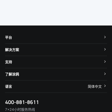
平台
TuyaOS
解决方案
MCU 接入
Cube 智慧私有云
支持
App SDK
智慧酒店
开发者社区
智能小程序
了解涂鸦
智慧租住
帮助中心
IoT Core
关于我们
智慧商照
语言
简体中文
在线咨询
Tuya Cobuilder
涂鸦新闻
智慧全屋&地产
简体中文
技术支持
400-881-8611
合规资质
智慧楼宇
English
行业百科
7×24小时服务热线
投资者关系