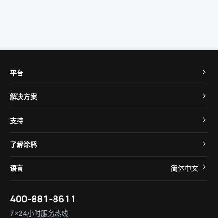
平台
TuyaOS
解决方案
MCU 接入
Cube 智慧私有云
支持
App SDK
智慧酒店
开发者社区
智能小程序
了解涂鸦
智慧租住
帮助中心
IoT Core
关于我们
智慧商照
语言
简体中文
在线咨询
Tuya Cobuilder
涂鸦新闻
智慧全屋&地产
简体中文
技术支持
400-881-8611
合规资质
智慧楼宇
English
行业百科
7×24小时服务热线
投资者关系