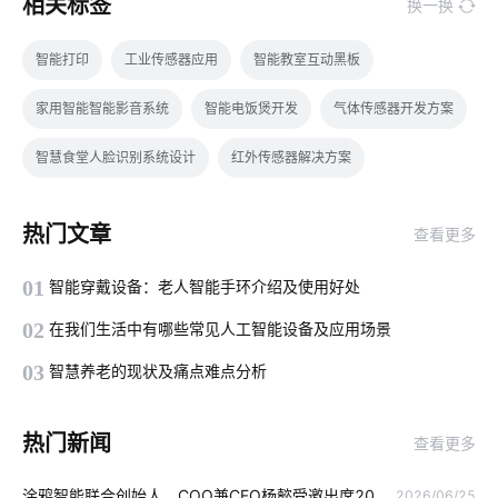
相关标签
换一换
智能打印
工业传感器应用
智能教室互动黑板
家用智能智能影音系统
智能电饭煲开发
气体传感器开发方案
智慧食堂人脸识别系统设计
红外传感器解决方案
解决智能家居的问题技巧
智能鞋柜与传统鞋柜
智能家居插座
热门文章
查看更多
智能办公
布线系统
智能家居防盗技术优势
太阳能电池板
01
智能穿戴设备：老人智能手环介绍及使用好处
共享自习室市场前景
我国芯片市场
冰箱智能化
02
在我们生活中有哪些常见人工智能设备及应用场景
智能体脂秤
食品加工智能化
智能家居十大知名品牌
03
智慧养老的现状及痛点难点分析
物联网领域
物联网无人机
工业saas公司
热门新闻
查看更多
蓝牙技术特点介绍
物联网开发
IoT蓝牙解决方案如何选择
涂鸦智能联合创始人、COO兼CFO杨懿受邀出席20
2026/06/25