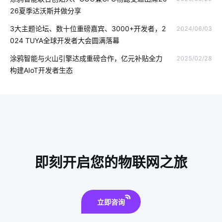
物流车辆GPS
AI Agent
智能净水器的功能是什么
26夏季达沃斯并做分享
智能家庭影院系统
led灯品牌排行前十
物联网云平台
3大主题论坛、数十位重磅嘉宾、3000+开发者，2
2024/06/03
024 TUYA全球开发者大会圆满落幕
如何挑选合适的理疗仪
果蔬面膜机
人工智能系统
涂鸦智能与火山引擎达成重磅合作，亿元补贴全力
2025/02/28
智能家居物联网
智能门锁突出的特点
选购智能门锁要点
构建AIoT开发者生态
传感器智能化
智能鞋柜
工厂iot
智能开关控制系统
卧室智能家居系统方案
智能传感器厂家
微型无线摄像头
智能门窗解决方案
穿戴设备芯片特点
物联网软件系统的关键
如何选择智能家居
即刻开启您的物联网之旅
立即咨询