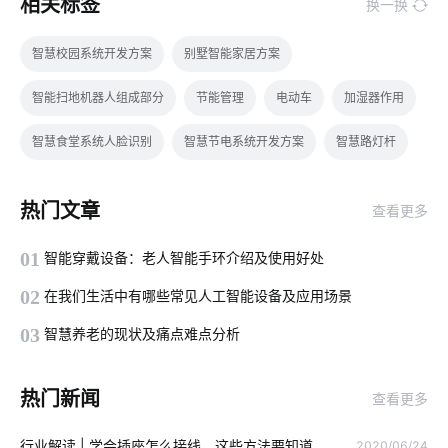
相关标签
换一换
智慧校园系统开发方案
别墅智能家居方案
智能扫地机器人组成部分
节能管理
电动车
加湿器作用
智慧食堂系统人脸识别
智慧节电系统开发方案
智慧路灯杆
智能家居装修要注意几点
智能照明系统开发
智能鞋柜
热门文章
查看更多
智能净水器普及程度不高原因
软件在物联网当中的应用
01
智能穿戴设备：老人智能手环介绍及使用好处
制造业智能化方案
如何构建物联网
单片计算机应用
02
在我们生活中有哪些常见人工智能设备及应用场景
家庭背景音乐系统
智能锁真的安全吗
工业降耗解决方案
03
智慧养老的现状及痛点难点分析
智能家居产品中枢
一氧化碳传感器设计方案
智能家居产品
热门新闻
查看更多
生物传感器方案设计
物联网安全要点
智慧用电的作用和意义
行业解读 | 学会插座怎么接线，这些方法要知道
2020/06/24