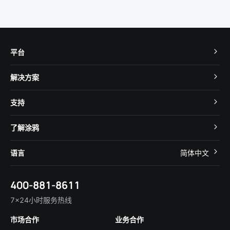
平台
TuyaOS
解决方案
MCU 接入
Cube 智慧私有云
支持
App SDK
智慧酒店
开发者社区
智能小程序
了解涂鸦
智慧租住
帮助中心
IoT Core
关于我们
智慧商照
语言
简体中文
在线咨询
Tuya Cobuilder
涂鸦新闻
智慧全屋&地产
简体中文
技术支持
400-881-8611
合规资质
智慧楼宇
English
行业百科
7×24小时服务热线
投资者关系
市场合作
业务合作
服务商合作