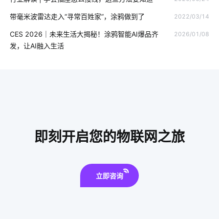
智慧社区养老方案
一氧化碳传感器的工作原理
云存储技术
带毫米波雷达走入“寻常百姓家”，涂鸦做到了
2022/03/14
智慧生产系统开发方案
智慧用电系统开发
IoT产业
CES 2026｜未来生活大揭秘！涂鸦智能AI爆品齐
2026/01/08
智能传感器开发商
智能传感器厂家
发，让AI融入生活
智能电视需要跨越哪几个门槛
智能指纹锁出现的必要性
温湿度传感器市场前景
生产降耗解决措施
物联网网关
智能鞋柜灭菌器设计
智能家居有哪些优势
智能家居发展
共享教室解决方案设计
智能别墅设计
即刻开启您的物联网之旅
行车记录仪的作用是什么
红外传感器解决方案
全球物联网发展受哪些影响
IoT公司
智能老花镜
立即咨询
智能空气净化器功能