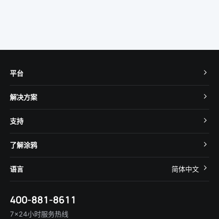
智能穿戴方案
平台
TuyaOS
解决方案
MCU 接入
Cube 智慧私有云
支持
App SDK
智慧酒店
开发者社区
智能小程序
了解涂鸦
智慧租住
帮助中心
IoT Core
关于我们
智慧商照
语言
简体中文
在线咨询
Tuya Cobuilder
涂鸦新闻
智慧全屋&地产
简体中文
技术支持
400-881-8611
合规资质
智慧楼宇
English
行业百科
7×24小时服务热线
投资者关系