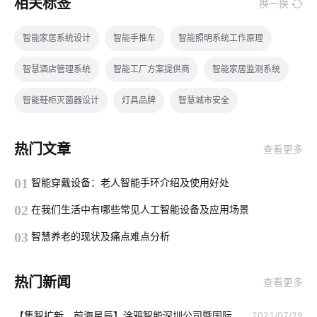
相关标签
换一换
智能家居系统设计
智能手推车
智能照明系统工作原理
智慧酒店管理系统
智能工厂方案提供商
智能家居监测系统
智能鞋柜灭菌器设计
灯具品牌
智慧城市安全
消毒柜真的有用吗
智能家居光控系统
智能化系统集成商
热门文章
查看更多
智能手环
智慧酒店客房具备的功能
智能家居安装
01
智能穿戴设备：老人智能手环介绍及使用好处
生物传感器有哪些
智能家居传感器公司
02
在我们生活中有哪些常见人工智能设备及应用场景
工业生产设备节能降耗方案
智慧水务领域应用
03
智慧养老的现状及痛点难点分析
智能锁方案开发公司
物联网原理
蓝牙技术特点介绍
热门新闻
查看更多
智能家居功能
无人便利店的概念
智慧用电报警系统设计
【集智扩新，前海星辰】涂鸦智能深圳公司暨国际
2021/07/29