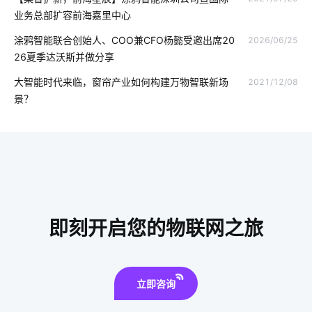
ZigBee通信协议
U位资产管理产品选择
业务总部扩容前海嘉里中心
智能睡眠监测带如何检测睡眠
IoT蓝牙解决方案如何选择
涂鸦智能联合创始人、COO兼CFO杨懿受邀出席20
2026/06/25
26夏季达沃斯并做分享
压力传感器智能化设计
智能奶瓶真的实用吗
大智能时代来临，窗帘产业如何构建万物智联新场
2021/12/08
智慧用电的作用和意义
智慧校园系统开发方案
景？
智能传感器解决方案
智能家居产品在设计方面注意的几个点
电化学传感器解决方案
智能指纹锁出现的必要性
物联网通信协议
智能车载空气净化器
扫地机器人是怎么扫地的
酒精测试仪方案商
即刻开启您的物联网之旅
智能扫地机器人升级功能
智能电饭煲系统
智慧工地
电子产品出口发展趋势
智能衣柜给人们带来的便利
立即咨询
如何发展云计算
智能家居管理系统
智能垃圾桶隐藏功能