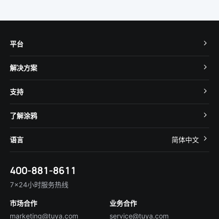
平台
TuyaOS
解决方案
MCU 接入
Cube 智慧私有云
支持
App SDK
智慧酒店
开发者社区
智能小程序
了解涂鸦
智慧租住
帮助中心
IoT Core
关于我们
智慧商照
语言
简体中文
在线咨询
Tuya Cobuilder
涂鸦新闻
智慧全屋&地产
简体中文
技术支持
400-881-8611
合规资质
智慧楼宇
English
行业百科
7×24小时服务热线
投资者关系
市场合作
业务合作
服务商合作
marketing@tuya.com
service@tuya.com