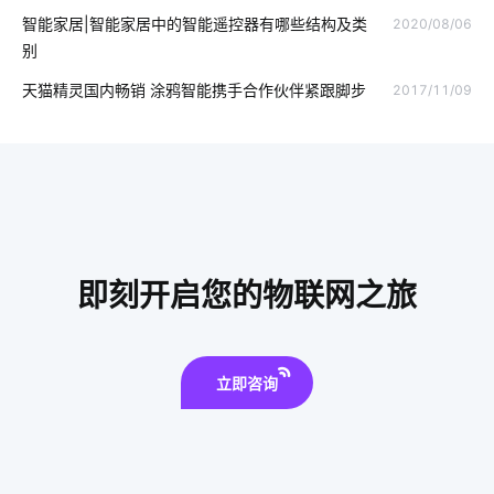
智能家居|智能家居中的智能遥控器有哪些结构及类
2020/08/06
云云对接
工业智能化系统
物联网应用技术
泛在物联网
别
数字化工厂
智能小家电公司
模块化发展方向
天猫精灵国内畅销 涂鸦智能携手合作伙伴紧跟脚步
2017/11/09
智能水龙头开发商有哪些
零碳
新能源
智能电饭煲系统
智能门锁是怎样影响未来的生活
智能家居照明系统
物联网企业解决方案
智能电视机
智能用电的意义
智能家居单品
远程监控
手机app系统开发
即刻开启您的物联网之旅
工业iot技术方案
智慧工厂解决方案
智能家居发展阶段
立即咨询