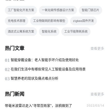
工厂智能化开发方案
一氧化碳传感器设计方案
智能门锁芯片
充电技术原理
工业物联网的影响有哪些
zigbee固件开发
酒店式公寓系统方案
智能化系统
工业节能降耗系统
智能空气净化器
智能家电产品价格高吗
户外摄像机
热门文章
查看更多
智能穿戴方案
智能定时开关
选择IoT平台需要考虑的需求
01
智能穿戴设备：老人智能手环介绍及使用好处
电化学传感器解决方案
酒店智慧客房系统
02
在我们生活中有哪些常见人工智能设备及应用场景
选择智能空气净化器需要了解的事情
智能产品制造方案
03
智慧养老的现状及痛点难点分析
智能体脂秤方案
物联网IoT安全吗
物联网专用卡应用场景
热门新闻
查看更多
可穿戴传感器应用
智能家居行业
智能家居品牌排行
带毫米波雷达走入“寻常百姓家”，涂鸦做到了
2022/03/14
照明智能系统
老年智能手环方案
物联网基础架构