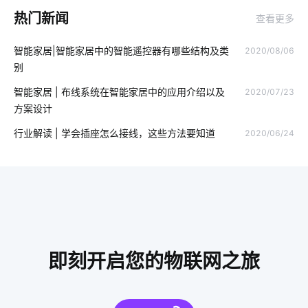
热门新闻
查看更多
智慧大棚方案
智能节能照明控制器
如何选择智能家居
智能家居|智能家居中的智能遥控器有哪些结构及类
2020/08/06
智慧食堂方案设计
智能家电的发展
智慧停车场硬件开发
别
智慧楼宇
食堂智能化方案
物联网领域
智能家居 | 布线系统在智能家居中的应用介绍以及
2020/07/23
方案设计
智能枕头的方案设计
物联网行业
智能家居服务商
行业解读 | 学会插座怎么接线，这些方法要知道
2020/06/24
云计算平台搭建
智能窗帘用途
工业降耗解决方案
智慧节能灯
智能体脂称方案
智能门锁是怎样影响未来的生活
移动电源
物联网智能芯片
新医疗保健行业
AI机器人
智能家居产品设计
数字化工厂解决方案
即刻开启您的物联网之旅
智能家居产品在设计方面注意的几个点
智能化取暖器
物联网社区
智能传感器产业现状
布线系统