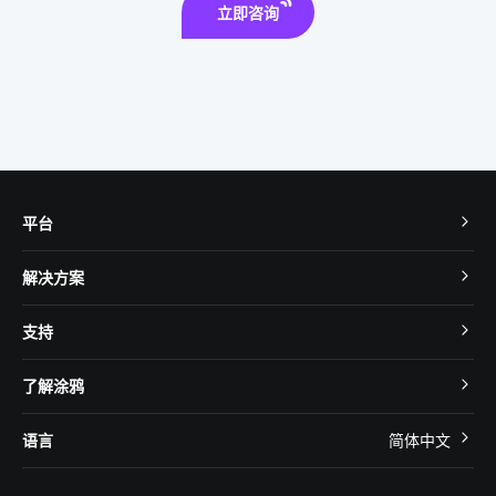
立即咨询
平台
TuyaOS
解决方案
MCU 接入
Cube 智慧私有云
支持
App SDK
智慧酒店
开发者社区
智能小程序
了解涂鸦
智慧租住
帮助中心
IoT Core
关于我们
智慧商照
语言
简体中文
在线咨询
Tuya Cobuilder
涂鸦新闻
智慧全屋&地产
简体中文
技术支持