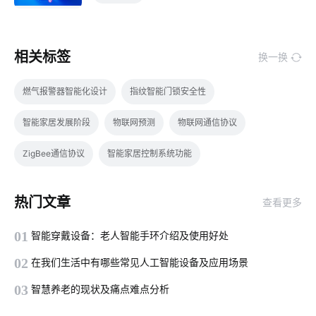
相关标签
换一换
燃气报警器智能化设计
指纹智能门锁安全性
智能家居发展阶段
物联网预测
物联网通信协议
ZigBee通信协议
智能家居控制系统功能
智能门锁和普通门锁区别
灯具品牌
智慧节电系统解决方案
热门文章
查看更多
弱电系统维保
物联网项目应用
温湿度传感器有哪些类型
01
智能穿戴设备：老人智能手环介绍及使用好处
机场物联网解决方案
智能家居传感器开发
工业iot技术方案
02
在我们生活中有哪些常见人工智能设备及应用场景
花卉栽培中的IoT技术应用
智慧食堂系统商家
03
智慧养老的现状及痛点难点分析
空气净化器智能化
智能化系统
智能洗衣机放置技巧