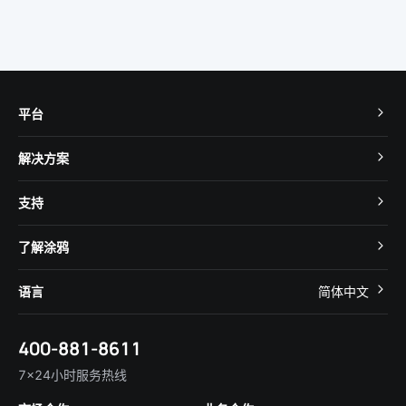
平台
TuyaOS
解决方案
MCU 接入
Cube 智慧私有云
支持
App SDK
智慧酒店
开发者社区
智能小程序
了解涂鸦
智慧租住
帮助中心
IoT Core
关于我们
智慧商照
语言
简体中文
在线咨询
Tuya Cobuilder
涂鸦新闻
智慧全屋&地产
简体中文
技术支持
400-881-8611
合规资质
智慧楼宇
English
行业百科
7×24小时服务热线
投资者关系