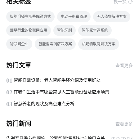
相关标签
换一换
智能门锁有哪些解锁方式
电动平衡车原理
无人值守解决方案
烟草行业的物联网应用
智能牙刷
智能家空调系统
物联网企业
智能消毒锅解决方案
机场物联网解决方案
工业物联网的影响有哪些
智能门锁怎样维护
物联网网关
热门文章
查看更多
智能马桶对传统马桶的冲击
温湿度传感器应用案例
01
智能穿戴设备：老人智能手环介绍及使用好处
物联网技术价值
工业生产节能降耗方案
远程控制
02
在我们生活中有哪些常见人工智能设备及应用场景
物联网行业
智能电子产品发展如何
手机app系统开发
03
智慧养老的现状及痛点难点分析
物联网控制平台
智能消毒柜场景应用
太阳能路灯安装
热门新闻
查看更多
物联网应用改变
家用智能机器人
农业传感器应用场景
告别春日季节性烦恼，涂鸦智能“黑科技”守护用户美
2025/02/17