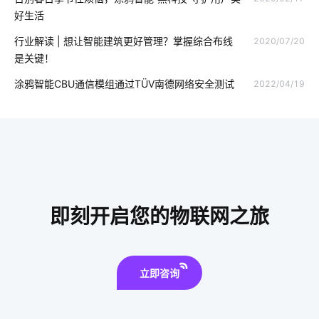
湿气太重安装空调有用吗
智能门窗控制器
IoT产品开发
好生活
11
智能餐具消毒方案分析
智能电子体脂秤方案
行业解读 | 想让智能建筑更好管理？掌握综合布线
2020/07/20
是关键！
蓝牙温湿度传感器方案
智能穿戴设备如何正确使用
涂鸦智能CBU通信模组通过TÜV南德网络安全测试
2022/04/19
智能电饭煲
无人便利店的概念
云计算和物联网
物联网影响
wifi控制系统
智能家居行业
智能体脂秤
智能互联
数字控制器
智能穿戴方案开发
智能门锁解锁方式
物流车辆GPS
新能源
即刻开启您的物联网之旅
智能家居研发设计
5G时代
智能家居方案
立即咨询