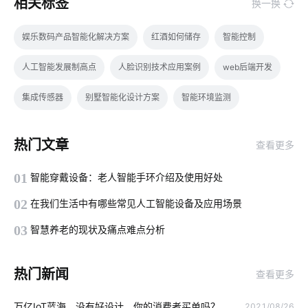
相关标签
换一换
娱乐数码产品智能化解决方案
红酒如何储存
智能控制
人工智能发展制高点
人脸识别技术应用案例
web后端开发
集成传感器
别墅智能化设计方案
智能环境监测
物联网云平台
能耗节能管理系统公司
热门文章
查看更多
医疗领域中物联网技术应用
别墅智能家居方案
01
智能穿戴设备：老人智能手环介绍及使用好处
智慧食堂开发方案
物联网市场
物联网智能制造
02
在我们生活中有哪些常见人工智能设备及应用场景
智能家居报警技术优势
电力物联网
app安卓手机开发
03
智慧养老的现状及痛点难点分析
智能洗衣机为未来带来的变化
智能影音系统好处
球灯泡智能
热门新闻
查看更多
物流车辆GPS
温控面板
仓储管理智能化
炒菜机器人
万亿IoT蓝海，没有好设计，你的消费者买单吗？
2021/08/26