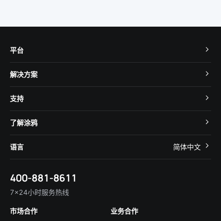
平台
TuyaOS
解决方案
MCU 接入
Cube 智慧私有云
支持
App SDK
智慧酒店
开发者社区
智能小程序
了解涂鸦
智慧租住
帮助中心
IoT Core
关于我们
智慧商照
语言
简体中文
在线咨询
Tuya Cobuilder
涂鸦新闻
智慧全屋&地产
简体中文
技术支持
400-881-8611
合规资质
智慧楼宇
English
行业百科
7×24小时服务热线
投资者关系
市场合作
业务合作
服务商合作