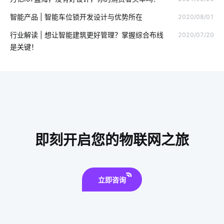
家用智能智能影音系统
智能家居市场
室内蓝牙温湿度传感器
智能产品 | 智能车位锁开发设计与优势所在
2020/08/01
智能门锁的优势有哪些
扫地机器人是怎么扫地的
行业解读 | 想让智能建筑更好管理？掌握综合布线
2020/07/20
智能家居新产品
智能水龙头解决方案设计
是关键！
智能家庭防盗指纹门锁
电磁炉具有哪些优势
物联网政策
智能淋浴房质量
电子产品出口发展趋势
停车场照明
智能门锁中的报警芯片
空调寿命延长
智能医疗
5G网络商用进程
什么是智能锁技术
全新智能门锁七个方面
即刻开启您的物联网之旅
选择IoT平台需要考虑的需求
家庭物联网自动化系统
智能体脂开发秤方案
物联网生态
智能家居方案
立即咨询