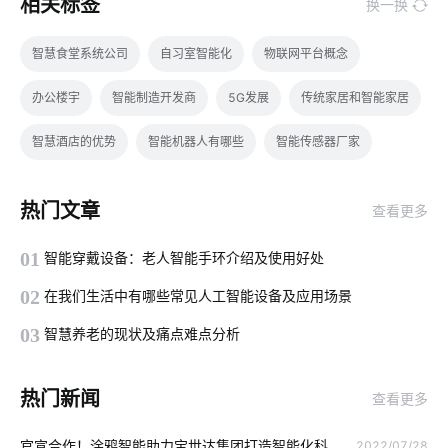
相关标签
换一换
智慧食堂系统公司
自习室智能化
物联网平台概念
办公楼宇
智能制造开发商
5G发展
传统家居和智能家居
智慧酒店的优势
智能机器人有哪些
智能传感器厂家
工业控制
智慧工地
智能家居具备功能
智能喂鸟器
热门文章
查看更多
红酒如何储存
怎样选择智能门锁
智能净水器使用方法
01
智能穿戴设备：老人智能手环介绍及使用好处
物联网知识
可穿戴式物联网
共享自习室市场前景
02
在我们生活中有哪些常见人工智能设备及应用场景
智能淋浴房靠不靠谱
智能家居发展原因
二氧化碳传感器设计
03
智慧养老的现状及痛点难点分析
老年智能手环方案
智慧食堂的好处
物联网开发人员
热门新闻
查看更多
二氧化碳传感器开发
智能上料系统
WI-FI6
官宣合作！涂鸦智能助力宝世达集团打造智能化科
2022/07/28