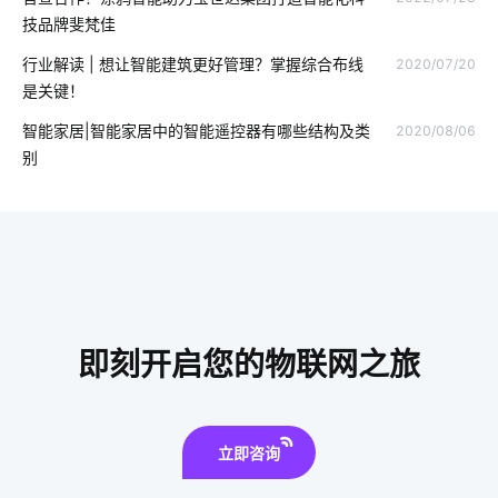
智慧生产系统开发方案
物联网API
怎样操作智能空气净化器
技品牌斐梵佳
理解物联网所需要的知识
智能窗帘实用吗
行业解读 | 想让智能建筑更好管理？掌握综合布线
2020/07/20
是关键！
天然气报警器解决方案
报警系统
移动电源芯片
智能家居|智能家居中的智能遥控器有哪些结构及类
2020/08/06
消毒柜是怎么消毒的
家庭节能
智能防雷插排
别
人工智能应用场景
智慧食堂有什么用
投资智能家居
传感器制造业
供应链
智慧食堂应用场景设计
弱电工程
智能医疗
智能遥控系统
OEM硬件
即刻开启您的物联网之旅
立即咨询