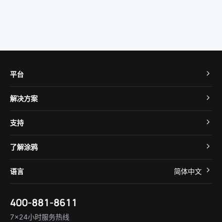
平台
TuyaOS
解决方案
MCU 接入
Cube 智慧私有云
支持
App SDK
智慧酒店
开发者社区
智能小程序
了解涂鸦
智慧租住
帮助中心
IoT Core
关于我们
智慧商照
语言
简体中文
在线咨询
Tuya Cobuilder
涂鸦新闻
智慧全屋&地产
简体中文
技术支持
400-881-8611
合规资质
智慧楼宇
English
行业百科
7×24小时服务热线
投资者关系