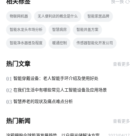
相关标签
换一换
物联网机器
无人便利店的概念是什么
智能家居品牌
智能水龙头市场分析
智慧病房
智能井盖方案
智能净水器普及程度
暖通控制
传感器智能化开发公司
无线技术的作用
怎样选择智能座便器
能耗监测系统
热门文章
查看更多
智能传感器开发案例分析
物联网终端
酒精传感器模块
01
智能穿戴设备：老人智能手环介绍及使用好处
智能制造降耗方案设计
智慧楼宇
智能家居窗帘系统
02
在我们生活中有哪些常见人工智能设备及应用场景
物联网云平台开发
我国芯片市场挑战
智能家居市场
03
智慧养老的现状及痛点难点分析
灯具品牌
MEMS传感器设计
布线系统
热门新闻
查看更多
红外传感器开发方案
门锁开发
智慧行业
涂鸦拥抱全球能源发展趋势，以户用光储解决方案
2023/04/17