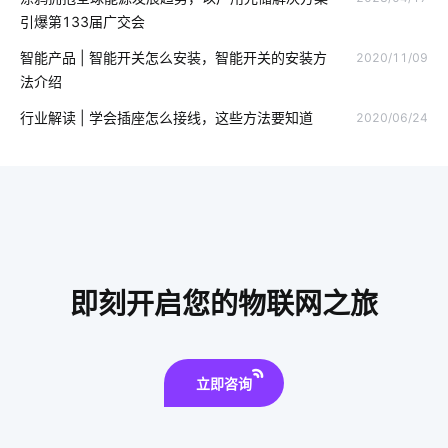
家庭防盗智能门锁
智能家居音乐系统
IoT是什么意思
引爆第133届广交会
智能家居DIY
嵌入式智能家居系统
移动物联网卡
智能产品 | 智能开关怎么安装，智能开关的安装方
2020/11/09
法介绍
智能垃圾桶的垃圾处理方式
智能感应垃圾桶
行业解读 | 学会插座怎么接线，这些方法要知道
2020/06/24
智慧食堂系统组成部分
U位资产管理产品选择
智能家居的远程控制方式
rfid系统集成
物联网iot开发
物联网技术对城市影响
人工智能技术
物联网报告内容有哪些
物联网应用技术
物联网家电
智慧食堂的优点和缺点
即刻开启您的物联网之旅
互联网
安装空调有用吗
智能家居分接器
怎样操作智能空气净化器
立即咨询