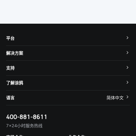
平台
TuyaOS
解决方案
MCU 接入
Cube 智慧私有云
支持
App SDK
智慧酒店
开发者社区
智能小程序
了解涂鸦
智慧租住
帮助中心
IoT Core
关于我们
智慧商照
语言
简体中文
在线咨询
Tuya Cobuilder
涂鸦新闻
智慧全屋&地产
简体中文
技术支持
400-881-8611
合规资质
智慧楼宇
English
行业百科
7×24小时服务热线
投资者关系