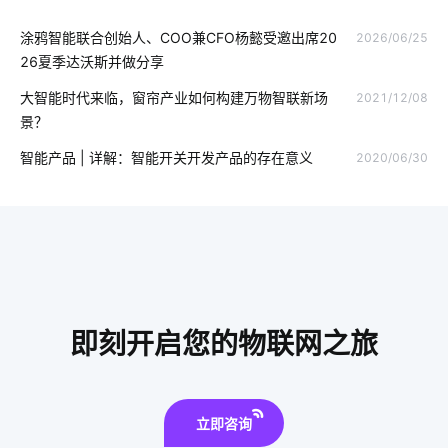
涂鸦智能联合创始人、COO兼CFO杨懿受邀出席20
2026/06/25
智能鞋柜灭菌器设计
物联网制造业
11
26夏季达沃斯并做分享
吸尘器和智能扫地机器人
物联网平台
智能家居平台
大智能时代来临，窗帘产业如何构建万物智联新场
2021/12/08
景？
智能家居的远程控制方式
安装空调有用吗
智能产品 | 详解：智能开关开发产品的存在意义
2020/06/30
气体传感器系统设计
智能家居传感器应用
智慧农业传感器方案
智能可穿戴设备有哪些
智能垃圾桶隐藏功能
仓储管理智能化
别墅智能化系统
智能锁解决方案公司
工业互联网
智能可穿戴设备方案设计
即刻开启您的物联网之旅
人工智能项目
物联网的好处
血糖检测仪方案设计
工厂iot解决方案
照明智能化
立即咨询