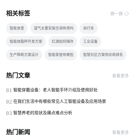
相关标签
换一换
智能食堂
湿气太重安装空调有用吗
自行车
智能体脂秤开发方案
红酒如何储存
工业设备
生产降耗方案设计
智能家居有哪些
智慧社区方案供应商排名
食堂智能化系统
智能化设备
智慧社区
热门文章
查看更多
物联网医疗硬件有哪些
背景音乐音响
物联网能源开发
01
智能穿戴设备：老人智能手环介绍及使用好处
智能用电应用场景有哪些
食堂智能化建设
02
在我们生活中有哪些常见人工智能设备及应用场景
智能电子体脂秤方案
嵌入式
太阳能节能灯
物联网开发商
03
智慧养老的现状及痛点难点分析
智能家居影响
传感器智能化
智慧传感器方案设计
热门新闻
查看更多
物联网ZigBee
硬件工程
智能慢煮机方案