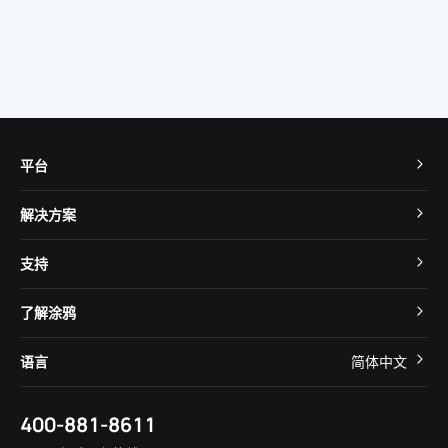
平台
TuyaOS
解决方案
MCU 接入
Cube 智慧私有云
支持
App SDK
智慧酒店
开发者社区
智能小程序
了解涂鸦
智慧租住
帮助中心
IoT Core
关于我们
智慧商照
语言
简体中文
在线咨询
Tuya Cobuilder
涂鸦新闻
智慧全屋&地产
简体中文
技术支持
400-881-8611
合规资质
智慧楼宇
English
行业百科