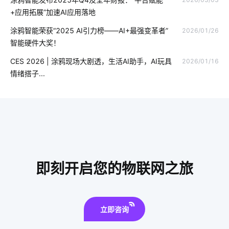
工厂节能降耗方案
食品工厂智能化改造
云计算和物联网
+应用拓展”加速AI应用落地
数字控制器
物联网专用卡
智能物联网系统
涂鸦智能荣获“2025 AI引力榜——AI+最强变革者”
2026/01/26
智能硬件大奖！
智慧食堂功能开发
智能垃圾桶功能
工业能耗解决方案设计
CES 2026 | 涂鸦现场大剧透，生活AI助手，AI玩具
2026/01/16
物联网系统
物联网发展趋势
智能空调床垫
楼宇环境管理
情绪搭子...
智能插座有哪些特点
智能车辆管理
移动智能家居
软件开发
智能化系统
加湿器语音功能
智能扫地机器人功能
智慧客房设计公司
人工智能产品
取暖方案
生产追溯系统解决方案
制造业物联网
即刻开启您的物联网之旅
立即咨询