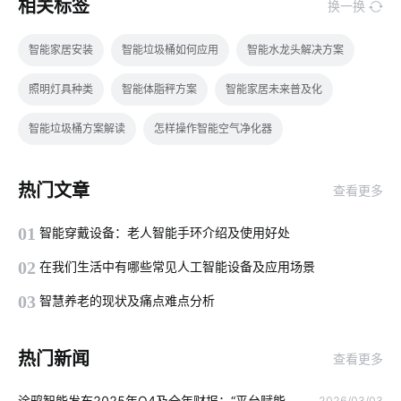
相关标签
换一换
智能家居安装
智能垃圾桶如何应用
智能水龙头解决方案
照明灯具种类
智能体脂秤方案
智能家居未来普及化
智能垃圾桶方案解读
怎样操作智能空气净化器
工业设备节能改造
选购抽油烟机六个小技巧
热门文章
查看更多
智慧办公空间方案
智能消毒柜方案
智能家电产品价格高吗
01
智能穿戴设备：老人智能手环介绍及使用好处
智能电视
智能穿戴设备如何使用
共享教育空间方案设计
02
在我们生活中有哪些常见人工智能设备及应用场景
智能家居优势
智能卧室方案
物联网安全
03
智慧养老的现状及痛点难点分析
指纹智能门锁安装
物联网设备
智能马桶对传统马桶的冲击
热门新闻
查看更多
智能门锁有哪些解锁方式
智能电子体脂秤方案
物联网影响
涂鸦智能发布2025年Q4及全年财报：“平台赋能
2026/03/03