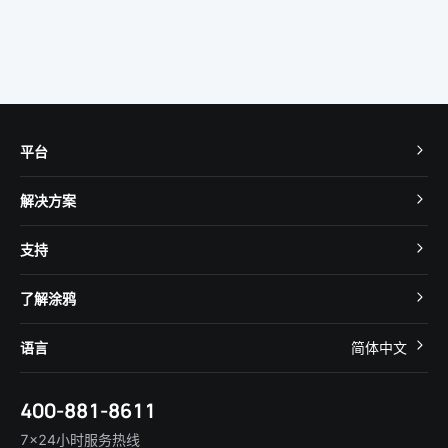
平台
TuyaOS
解决方案
MCU 接入
Cube 智慧私有云
支持
App SDK
智慧酒店
开发者社区
智能小程序
了解涂鸦
智慧租住
帮助中心
IoT Core
关于我们
智慧商照
语言
简体中文
在线咨询
Tuya Cobuilder
涂鸦新闻
智慧全屋&地产
简体中文
技术支持
400-881-8611
合规资质
智慧楼宇
English
行业百科
7×24小时服务热线
投资者关系