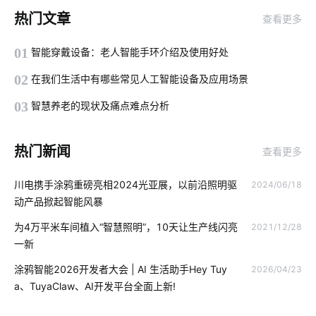
智能楼宇管理系统
工业降耗方案应用领域
热门文章
查看更多
行车记录仪的作用是什么
生产降耗解决措施
物联网市场
01
智能穿戴设备：老人智能手环介绍及使用好处
智能小家电
智慧食堂的优点和缺点
机场物联网解决方案
02
在我们生活中有哪些常见人工智能设备及应用场景
智能家居家庭网络系统
无线充电技术
IoT发展
03
智慧养老的现状及痛点难点分析
工业自动化
OEM硬件
蓝牙方案内容
大家电智能升级
热门新闻
查看更多
智能擦玻璃机器人
智能垃圾桶如何应用
物联网改变
川电携手涂鸦重磅亮相2024光亚展，以前沿照明驱
2024/06/18
追溯系统开发公司
智能遥控系统
智能家电产品价格高吗
动产品掀起智能风暴
数字化工厂系统集成
体育馆设计方案
智慧农业
为4万平米车间植入“智慧照明”，10天让生产线闪亮
2021/12/28
一新
智慧食堂系统的作用
智能消毒锅解决方案
云平台
涂鸦智能2026开发者大会 | AI 生活助手Hey Tuy
2026/04/23
智慧用电案例分析
智能穿戴设备如何使用
a、TuyaClaw、AI开发平台全面上新!
学习物联网技术的方法
分布式光伏
智能防盗系统