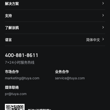
TuyaOS
解决方案
MCU 接入
Cube 智慧私有云
支持
App SDK
智慧酒店
开发者社区
智能小程序
了解涂鸦
智慧租住
帮助中心
IoT Core
关于我们
智慧商照
语言
简体中文
在线咨询
Tuya Cobuilder
涂鸦新闻
智慧全屋&地产
简体中文
技术支持
400-881-8611
合规资质
智慧楼宇
English
行业百科
7×24小时服务热线
投资者关系
市场合作
业务合作
服务商合作
marketing@tuya.com
service@tuya.com
媒体联络
pr@tuya.com