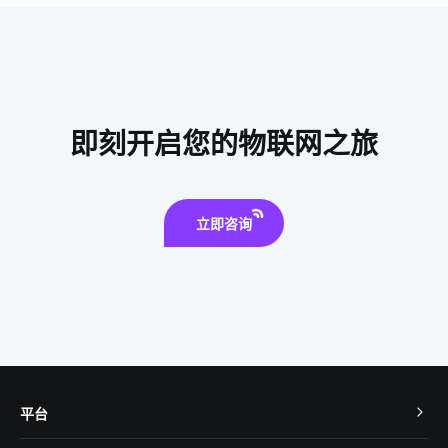
电磁炉具有哪些优势
智慧生产管理系统设计
食堂刷卡消费系统方案
移动互联网
物联网数据挖掘
智能窗帘新面貌
照明产品开发
穿戴传感器开发方案
即刻开启您的物联网之旅
智慧酒店客房解决方案
立即咨询
平台