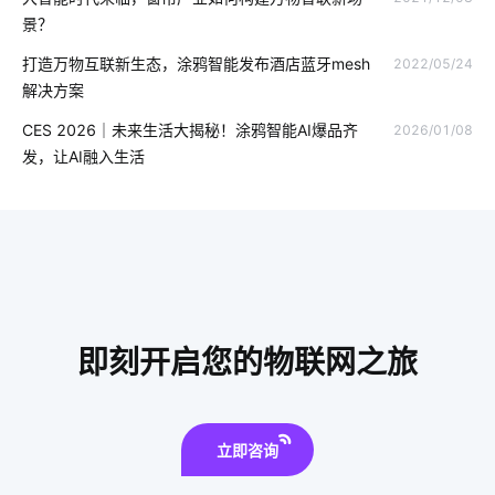
温湿度传感器开发板
移动物联网
智能家居传感器开发
景？
智能窗帘用途
智能穿戴设备有哪些作用
智能无线插座
打造万物互联新生态，涂鸦智能发布酒店蓝牙mesh
2022/05/24
解决方案
医疗物联网解决方案
智慧用电报警系统设计
智慧大棚方案
CES 2026｜未来生活大揭秘！涂鸦智能AI爆品齐
2026/01/08
红外传感器应用场景
共享充电桩
智能家居十大知名品牌
发，让AI融入生活
智能灯泡开发
除湿机智能化方案
智能家装发展
云存储技术
RFID
智慧水务领域应用
物联网是什么意思
医疗领域中物联网技术应用
智能家居集成系统功能
wifi控制系统
智能消毒锅方案
工业生产设备节能降耗方案
即刻开启您的物联网之旅
立即咨询