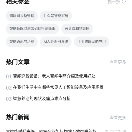
相关标签
换一换
物联网设备管理
什么是智能家居
智能睡眠监测带如何检测睡眠
云计算和物联网
智能奶瓶的功能
AI人脸识别系统
工业物联网的应用
智能开发平台
物联网开发人员
MES解决方案
智能农业
热门文章
查看更多
无线智能系统
Zigbee开发工具
电工照明
01
智能穿戴设备：老人智能手环介绍及使用好处
智能家居照明系统
可视化门铃
物联网数据集成
02
在我们生活中有哪些常见人工智能设备及应用场景
食堂智能化方案
智能传感器产业现状
什么是IoT
03
智慧养老的现状及痛点难点分析
天然气报警器解决方案
智能锁发展地步
智能水龙头市场分析
热门新闻
查看更多
智慧食堂功能架构
电力监控
全新智能门锁七个方面
大智能时代来临，窗帘产业如何构建万物智联新场
2021/12/08