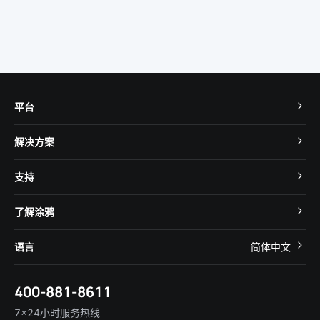
平台
TuyaOS
解决方案
MCU 接入
Cube 智慧私有云
支持
App SDK
智慧酒店
开发者社区
智能小程序
了解涂鸦
智慧租住
帮助中心
IoT Core
关于我们
智慧商照
语言
简体中文
在线咨询
Tuya Cobuilder
涂鸦新闻
智慧全屋&地产
简体中文
技术支持
400-881-8611
合规资质
智慧楼宇
English
行业百科
7×24小时服务热线
投资者关系