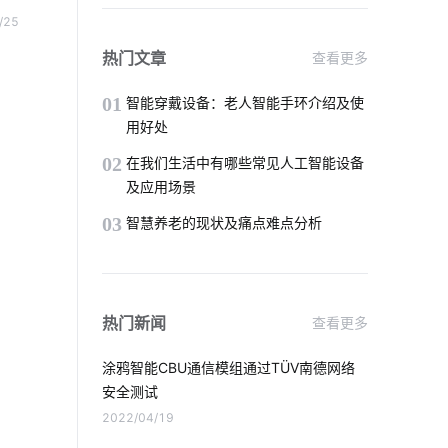
智慧社区养老方案
未来智能穿戴市场
关双
/25
们回
智慧食堂包括哪些内容
热门文章
查看更多
本环
压力传感器智能化设计
IoT物联网
01
智能穿戴设备：老人智能手环介绍及使
用好处
智能穿戴市场
传感器方案公司
02
在我们生活中有哪些常见人工智能设备
及应用场景
工业设备降耗方案
物联网发展趋势
03
智慧养老的现状及痛点难点分析
odm
投资智能家居
富氢水杯
智能传感器系统的组成
热门新闻
查看更多
智能床如何影响人们的生活
涂鸦智能CBU通信模组通过TÜV南德网络
智能窗帘实用吗
储能
物联网数据
安全测试
2022/04/19
智能家居控制系统主要功能