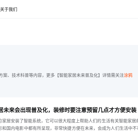
关于我们
方案、技术科普等内容，更多【智能家居未来普及化】详情需关注
涂鸦
能家居未来会出现普及化，装修时要注意预留几点才方便安装
的家居安装了智能系统，它可以很大程度上帮助人们的生活有关智能家居
影和国内电影中都有所呈现，非常快捷方便在未来，会成为人们生活中不
修的时候要做好预留，才能方便安装它hljs-center通常情况下，预留这