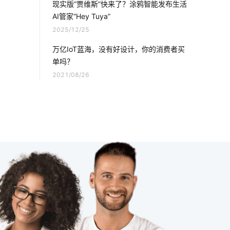
现实版“贾维斯”快来了？涂鸦智能发布生活
AI管家“Hey Tuya”
电磁炉具有哪些优势
智慧园区系统方案
2025/12/25
食堂智能化改造
慧食堂有哪些功能
万亿IoT蓝海，没有好设计，你的消费者买
单吗？
智能体脂称功能介绍
物联网工程
2021/08/26
智能门锁突出的特点
工业自动化
智慧路灯杆
IoT蓝牙解决方案
智慧用电监测预警系统
太阳能光伏发电
社区老人
智能家电产品
全球物联网发展
物联网控制平台
智能家居品牌排行
智能管理系统