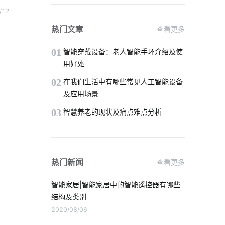
智能家居DIY
工业物联网的影响有哪些
在甚
/12
散发
智慧食堂案例分析
工业物联网解决方案
热门文章
查看更多
能化
智能猫眼安装
物联网生物识别
01
智能穿戴设备：老人智能手环介绍及使
用好处
智能马桶对传统马桶的冲击
02
在我们生活中有哪些常见人工智能设备
及应用场景
温湿度传感器市场前景
红外感应开关
03
智慧养老的现状及痛点难点分析
智能家居传感器应用
智能家居在卧室中的表现如何吸引消费者
热门新闻
查看更多
家用智能机器人有哪些
智能家居|智能家居中的智能遥控器有哪些
智能锁指纹识别隐患
儿童智能手表质量
结构及类别
2020/08/06
智能定位器开发方案