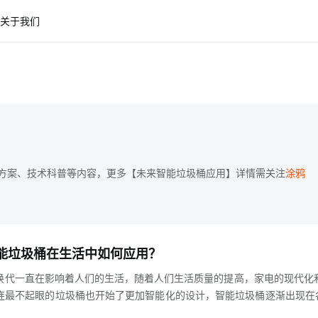
关于我们
方案、技术科普等内容，更多【未来智能垃圾桶应用】详情需关注
涂鸦
智能垃圾桶在生活中如何应用？
换代一直在影响着人们的生活，随着人们生活质量的提高，家电的现代化
连最不起眼的垃圾桶也开始了更加智能化的设计，智能垃圾桶逐渐出现在
会在未来影响着人们的生活hljs-center垃圾桶在家居生活中随处可见，