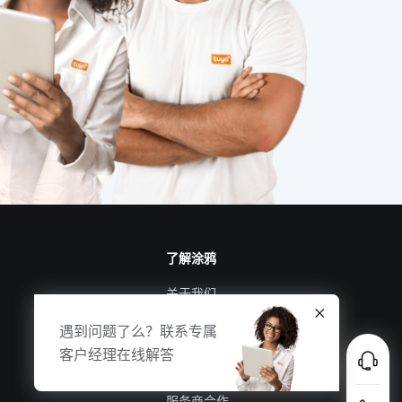
物联网行业
智能卧室方案
太阳能
智能上料系统
家中可以安装哪些安全设备
智能小家电开发方案
5g
智能硬件开发
弱电系统
智能定位器开发公司
了解涂鸦
关于我们
涂鸦新闻
遇到问题了么？联系专属
合规资质
客户经理在线解答
投资者关系
服务商合作