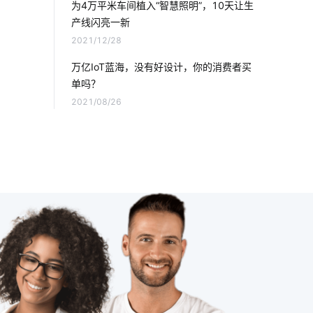
为4万平米车间植入“智慧照明”，10天让生
产线闪亮一新
智慧食堂系统提供商
暖通空调系统
2021/12/28
一氧化碳传感器应用场景
智能建筑开发
万亿IoT蓝海，没有好设计，你的消费者买
单吗？
工厂智能化设备
物联网如何正确理解
2021/08/26
无人便利店的概念是什么
垃圾桶智能化方案
智能体脂秤开发方案
楼宇自控系统
智慧食堂功能有哪些
智能插座功能
智能食堂
智能自动售货机
无尾厨电
智能家居有哪些优势
总线系统