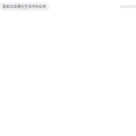
或缺的垃圾储存物品，它伴随着人类走过每一个时代，无论是过去还是现
智能垃圾桶在生活中的应用
2020/09
必然的存在传统垃圾桶的问题一直存在，尤其在夏季，垃圾长时间的存放
能垃圾桶的出现可以说是解决此类问题的最大帮手，目前传统厂商缺乏智
应的智能化解决方案，帮助厂商零门槛低成本实现