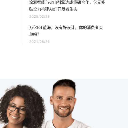
涂鸦智能与火山引擎达成重磅合作，亿元补
贴全力构建AIoT开发者生态
智能家居灯光系统方案
2025/02/28
智慧食堂功能开发公司
工厂智能化改造
万亿IoT蓝海，没有好设计，你的消费者买
单吗？
智能鞋柜解有哪些作用
无线智能
2021/08/26
车联网发展
数字化工厂解决方案
智能电视
智慧食堂功能开发
智慧用电报警系统设计
物联网云平台
家庭节能
智慧灯具品牌
智能路灯
智能车间管理系统
智能产品制造方案
物联网新闻
智慧餐厅包括哪些方面