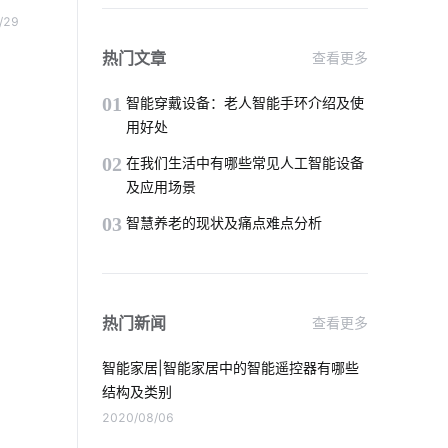
二氧化碳传感器设计
如何选择智能家居
的灯
/29
调光
智能电饭煲开发
国内智能净水器
热门文章
查看更多
，通
智慧食堂系统有哪些
01
智能穿戴设备：老人智能手环介绍及使
用好处
智能家居一体化方案
物联网电气设计
02
在我们生活中有哪些常见人工智能设备
及应用场景
智能牙刷
智能家居一体化别墅解决方案
03
智慧养老的现状及痛点难点分析
物联网应用技术
电流传感器
智能家居系统开发
pid传感器的特性
热门新闻
查看更多
智能血氧仪开发方案
无源物联网
智能家居|智能家居中的智能遥控器有哪些
智慧酒店控制方案
IoT是什么
结构及类别
2020/08/06
一氧化碳传感器方案