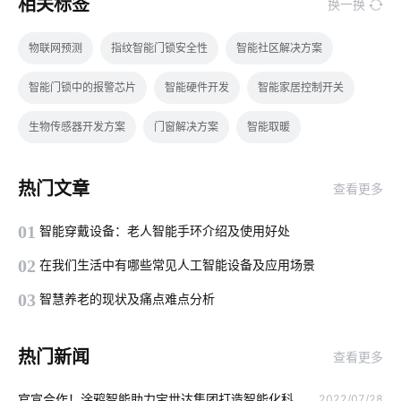
相关标签
换一换
物联网预测
指纹智能门锁安全性
智能社区解决方案
智能门锁中的报警芯片
智能硬件开发
智能家居控制开关
生物传感器开发方案
门窗解决方案
智能取暖
食品加工智能化
办公照明
无线开关插座
无线技术的作用
热门文章
查看更多
5G影响
AI硬件
工业能源解决方案
Matter电工方案
01
智能穿戴设备：老人智能手环介绍及使用好处
什么是无人便利店
物联网技术
智能门锁选购要点
02
在我们生活中有哪些常见人工智能设备及应用场景
智能门锁的优势有哪些
智能传感器
智能家居优点
03
智慧养老的现状及痛点难点分析
生物传感器方案设计
怎样选择智能座便器
智能电网
热门新闻
查看更多
节能灯
智慧食堂创新点
智能仓储系统开发方案
官宣合作！涂鸦智能助力宝世达集团打造智能化科
2022/07/28