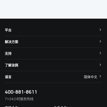
平台
TuyaOS
解决方案
MCU 接入
Cube 智慧私有云
支持
App SDK
智慧酒店
开发者社区
智能小程序
了解涂鸦
智慧租住
帮助中心
IoT Core
关于我们
智慧商照
语言
简体中文
在线咨询
Tuya Cobuilder
涂鸦新闻
智慧全屋&地产
简体中文
技术支持
400-881-8611
合规资质
智慧楼宇
English
行业百科
7×24小时服务热线
投资者关系