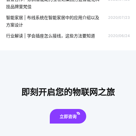
智能家居DIY
太阳能光伏发电
自动贩卖机
技品牌斐梵佳
精益生产管理系统
智能空气净化器主要功能
saas
智能家居 | 布线系统在智能家居中的应用介绍以及
2020/07/23
方案设计
工业SaaS
弱电工程
物联网平台概念
制造业物联网
行业解读 | 学会插座怎么接线，这些方法要知道
2020/06/24
自动感应垃圾桶
全球物联网发展受哪些影响
数据中心
球灯泡智能化
智能洗衣机为未来带来的变化
智能安全
移动互联网
智能家居在客厅中的表现如何吸引消费者
加湿器语音功能
家庭防盗智能门锁
物联网网关
即刻开启您的物联网之旅
立即咨询