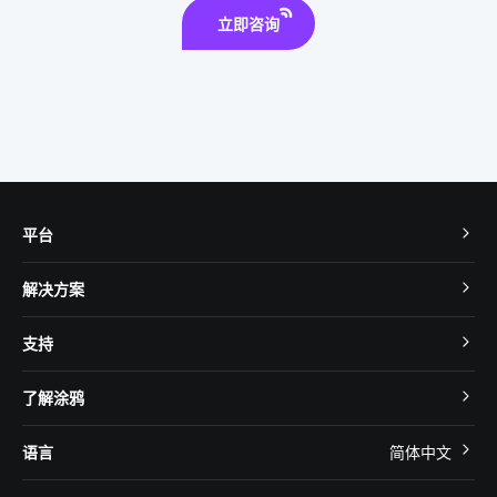
立即咨询
平台
TuyaOS
解决方案
MCU 接入
Cube 智慧私有云
支持
App SDK
智慧酒店
开发者社区
智能小程序
了解涂鸦
智慧租住
帮助中心
IoT Core
关于我们
智慧商照
语言
简体中文
在线咨询
Tuya Cobuilder
涂鸦新闻
智慧全屋&地产