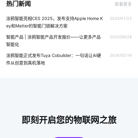
热门新闻
查看更多
智能出库解决方案
Matter解决方案
智慧工业生产平台
涂鸦智能亮相CES 2025，发布支持Apple Home K
2025/01/22
构建物联网产品步骤
智能配电
智慧酒店客房具备的功能
ey和Matter的智能门锁解决方案
智能环境监测
OEMAPP
智能窗帘的优势是什么
智能产品 | 涂鸦智能产品开发报价——让更多产品
2020/06/28
智能化
智慧校园系统开发方案
IoT技术应用
怎样选择智能座便器
涂鸦智能正式发布Tuya Cobuilder：一句话让AI硬
2026/05/19
数字化工厂系统集成
量子传感器应用领域
件从创意到真机落地
食品工厂智能化改造
智慧食堂系统提供商
IoT发展
物联网原理
智能家居集成系统
工业降耗解决方案
家用智能智能影音系统
ZigBee技术优势
怎样选择行车记录仪
智能照明系统工作原理
智能感应垃圾桶
智能家居产品设计
即刻开启您的物联网之旅