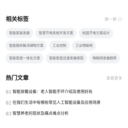
相关标签
换一换
智能家装发展
智慧节电系统开发方案
校园节电方案设计
智能鞋柜解决储物方案
工业控制
工业物联网
智能家居一体化方案
智能家居迅速发展原因
物联网发展趋势
GPS定位器知识点
智能门锁普及率
智慧节电方案公司
热门文章
查看更多
智能鞋柜作用
智能用电应用场景有哪些
物联网技术产品
01
智能穿戴设备：老人智能手环介绍及使用好处
物联网标准
涂鸦开发者平台
智能呼吸机解决方案
02
在我们生活中有哪些常见人工智能设备及应用场景
灯饰照明
智能鞋柜发展
自动感应垃圾桶
03
智慧养老的现状及痛点难点分析
指纹智能门锁安装
如何理解物联网
物联网开发人员