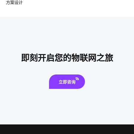
方案设计
智能指纹锁普及
智能家居远程控制
个护健康产品
ZigBee在智能家居市场的发展趋势
物联网传感器应用领域
智能照明系统优势
智慧养殖系统开发公司
安装空调有用吗
智慧节电系统的优点
IoT公司
智能指纹锁发展趋势
即刻开启您的物联网之旅
门禁市场
智能窗帘用途
立即咨询