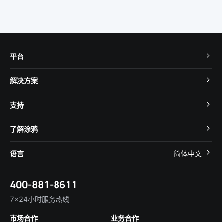
平台
TuyaOS
解决方案
MCU 接入
Cube 智慧私有云
支持
App SDK
智慧酒店
开发者社区
智能小程序
了解涂鸦
智慧租住
帮助中心
IoT Core
关于我们
智慧商照
语言
简体中文
在线咨询
Tuya Cobuilder
涂鸦新闻
智慧全屋&地产
简体中文
技术支持
400-881-8611
合规资质
智慧楼宇
English
行业百科
7×24小时服务热线
投资者关系
市场合作
业务合作
服务商合作