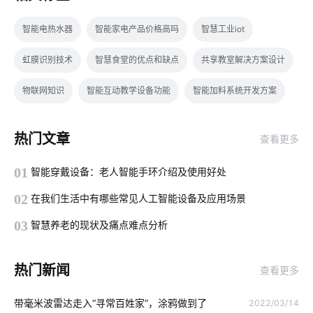
智能电热水器
智能家电产品价格高吗
智慧工业iot
虹膜识别技术
智慧食堂的优点和缺点
共享教室解决方案设计
物联网知识
智能互动教学设备功能
智能加料系统开发方案
智能上料系统
智能窗帘的优势
智能电饭煲系统
热门文章
查看更多
工业物联网的影响有哪些
智能家居在厨房中的表现如何吸引消费者
01
智能穿戴设备：老人智能手环介绍及使用好处
智能空气净化器主要功能
最流行的智能马桶
智能设计
02
在我们生活中有哪些常见人工智能设备及应用场景
智能传感器开发板有哪些
物联网专用卡应用场景
总线系统
03
智慧养老的现状及痛点难点分析
节能灯
温度传感器
智慧酒店管理系统
热门新闻
查看更多
医疗领域中物联网技术应用
app开发流程
带毫米波雷达走入“寻常百姓家”，涂鸦做到了
2022/03/14
消毒柜是怎么消毒的
APP开发
中控屏
智能家居市场