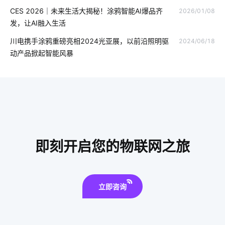
CES 2026｜未来生活大揭秘！涂鸦智能AI爆品齐
2026/01/08
智能体脂秤方案内容
工厂智能化改造方案
发，让AI融入生活
智能洗衣机为未来带来的变化
照明用白光LED
智能网关
川电携手涂鸦重磅亮相2024光亚展，以前沿照明驱
2024/06/18
动产品掀起智能风暴
智能教育物联网
物联网家居
智能体脂秤app开发
光纤传感器方案设计
工业设备降耗方案
红酒如何储存
智能家居优点
物联网改变
IoT方案模块
智能穿戴市场
智能电壁炉
智能物联网系统
智慧节能应用案例
即刻开启您的物联网之旅
物联网产业
智能洗衣机的发展趋势
为什么共享汽车却撑不下去了
立即咨询