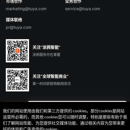
市场合作
业务合作
服务商合作
marketing@tuya.com
service@tuya.com
媒体联络
pr@tuya.com
关注“涂鸦智能”
涂鸦服务尽在掌握
关注“全球智能商业”
第一时间获取物联网资讯
我们的网站使用由我们和第三方提供的 cookies。部分cookies是网站
遇到问题了么？联系专属
运营所必需的，而其他 cookies您可以随时调整，特别是那些有助于我
客户经理在线解答
们了解网站性能、为您提供社交媒体功能、通过相关内容为您带来更
法律声明
隐私协议
加州隐私权利声明
服务条款
好的体验和广告宣传的cookies。