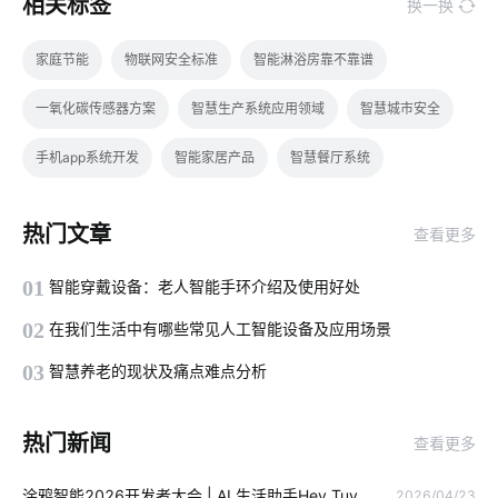
相关标签
换一换
家庭节能
物联网安全标准
智能淋浴房靠不靠谱
一氧化碳传感器方案
智慧生产系统应用领域
智慧城市安全
手机app系统开发
智能家居产品
智慧餐厅系统
指纹锁发展趋势
智能手环
照明智能化
能耗管理系统开发
热门文章
查看更多
移动物联网卡
智能水龙头解决方案设计
取暖方案
01
智能穿戴设备：老人智能手环介绍及使用好处
医疗物联网解决方案
智慧溯源方案
商业物联网
02
在我们生活中有哪些常见人工智能设备及应用场景
工业网关的作用
选购抽油烟机小技巧
03
智慧养老的现状及痛点难点分析
智能家居的远程控制方式
智能传感器系统的组成
iot
热门新闻
查看更多
智能传感器应用开发
智能家居十大知名品牌
物联网项目
涂鸦智能2026开发者大会 | AI 生活助手Hey Tuy
2026/04/23