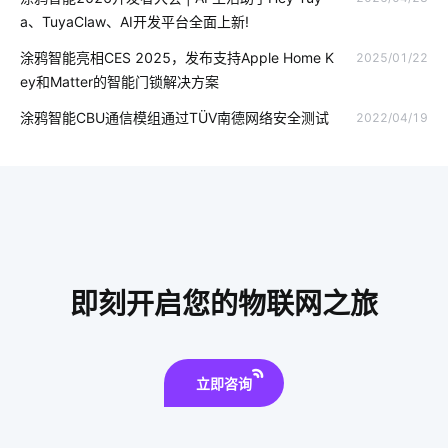
智能传感器方案设计
智能体脂秤作用是什么
a、TuyaClaw、AI开发平台全面上新!
无人便利店的概念是什么
智能终端
智能鞋柜
涂鸦智能亮相CES 2025，发布支持Apple Home K
2025/01/22
ey和Matter的智能门锁解决方案
智能产品开发方案
互联网时代
无线智能家居系统
涂鸦智能CBU通信模组通过TÜV南德网络安全测试
2022/04/19
物联网标准
智能家居app
医疗领域中物联网技术应用
智能家居在客厅中的表现如何吸引消费者
零售物联网安全
物流车辆GPS
智能家居装修要注意几点
智慧社区养老方案
智能电力
智慧食堂系统开发公司
智能传感器产业现状
即刻开启您的物联网之旅
智能窗帘的优势
空调寿命延长
智慧楼宇
物联网开发
立即咨询