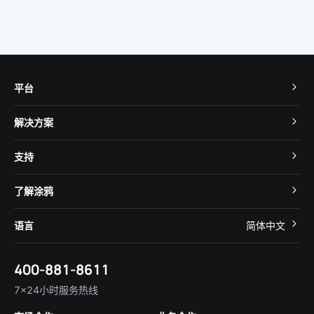
平台
TuyaOS
解决方案
MCU 接入
Cube 智慧私有云
支持
App SDK
智慧酒店
开发者社区
智能小程序
了解涂鸦
智慧租住
帮助中心
IoT Core
关于我们
智慧商照
语言
简体中文
在线咨询
Tuya Cobuilder
涂鸦新闻
智慧全屋&地产
简体中文
技术支持
400-881-8611
合规资质
智慧楼宇
English
行业百科
7×24小时服务热线
投资者关系