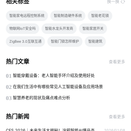
相关标签
换一换
智能家电远程控制系统
智能制造硬件系统
智能老花镜
物联网IoT安全吗
智能水龙头开发商
智能家居开关
ZigBee 3.0互联互通
智能门锁怎样维护
智能建筑
市面上还有哪些智能家居
智慧水务领域应用
物联网开发者
热门文章
查看更多
web后端开发
人工智能传感器有哪些
如何选择智能家居
01
智能穿戴设备：老人智能手环介绍及使用好处
视频智能分析
半导体酒精传感器设计
智能电饭煲系统
02
在我们生活中有哪些常见人工智能设备及应用场景
智能体脂秤作用是什么
物联网电气设计
03
智慧养老的现状及痛点难点分析
智慧教育空间设计方案
智慧食堂方案公司
智能卧室方案
热门新闻
查看更多
智能家居自动化
智慧工业iot
家庭物联网自动化系统
CES 2026｜未来生活大揭秘！涂鸦智能AI爆品齐
2026/01/08