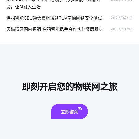
智能酒店
odm
医疗领域中物联网技术应用
发，让AI融入生活
物联网开发人员
泛在物联网
湿度传感器
智能鞋柜灭菌器
涂鸦智能CBU通信模组通过TÜV南德网络安全测试
2022/04/19
红外感应开关
智慧用电应用场景
智能环境监测
天猫精灵国内畅销 涂鸦智能携手合作伙伴紧跟脚步
2017/11/09
5G物联网
供应链
物联网如何变革服务新时代
物联网的黄金时代
生产智能管理系统
配网智能化技术
智能睡眠监测带
智能水杯有什么作用
老年智能手环方案
智能水杯作用
智能黑板
智能锁发展地步
物流车辆GPS
即刻开启您的物联网之旅
物联网环境
立即咨询