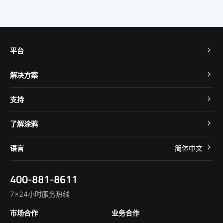
平台
TuyaOS
解决方案
MCU 接入
Cube 智慧私有云
支持
App SDK
智慧酒店
开发者社区
智能小程序
了解涂鸦
智慧租住
帮助中心
IoT Core
关于我们
智慧商照
语言
简体中文
在线咨询
Tuya Cobuilder
涂鸦新闻
智慧全屋&地产
简体中文
技术支持
400-881-8611
合规资质
智慧楼宇
English
行业百科
7×24小时服务热线
投资者关系
市场合作
业务合作
服务商合作