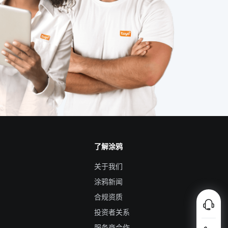
智慧节电方案公司
工业iot技术方案
太阳能路灯
个护健康产品
物联网市场
物联网的潜力
家中可以安装哪些安全设备
智能体脂称功能介绍
单身公寓智能解决方案
了解涂鸦
物联网技术有哪些重大应用
电气工程
关于我们
智能体脂秤
智能家居单品
涂鸦新闻
合规资质
投资者关系
服务商合作