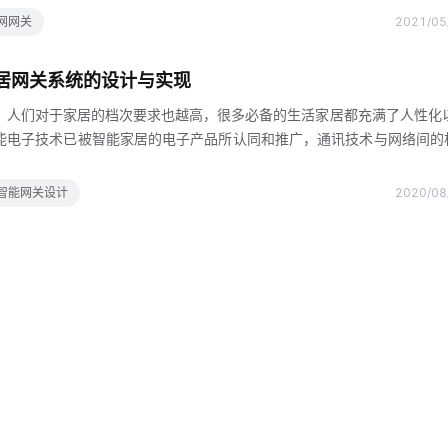
bps，上行峰值数据速率可以达到10Gbps，最快端到端延迟小于5毫秒5
网网关
2021/05
能网关具有低延迟的优点，所以5G网关能够适应许多应用场景和领域，包
控制远程遥控生产远程机械操作等，5G低延迟特性能够大大减少远程操
家居网关系统的设计与实现
远程也实时反馈，避免通信延迟带来的
，人们对于家居的档次要求也越高，很多必备的生活家居都充满了人性化
能电子技术已被智能家居的电子产品所认同和推广，通讯技术与网络间的
有了全新的感受智能家居也就由此实现了对家庭设备之间的互通互联以及
enter智能家居网关发展趋势智能家居网关是智能家居的终端部件作为智能家居
智能网关设计
2020/08
要是负责公网和家庭内部之间的交互，能很好的实现外部网络和家庭内部
系统是为适应当今社会家庭风格而慢慢转变成一种多变化，多形式化的网
和其他的四个部位相互连接，交互信息，能把他们