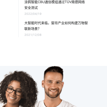
涂鸦智能CBU通信模组通过TÜV南德网络
安全测试
智能枕头的功能
智能制造系统开发方案
2022/04/19
云计算体系结构体系结构
医疗物联网
大智能时代来临，窗帘产业如何构建万物智
联新场景？
自动化
智能垃圾桶隐藏功能
2021/12/08
温控面板
智能门禁系统
怎样操作智能空气净化器
光电传感器系统设计
暖通空调系统
智能影音系统
智能扫地机器人功能有什么用处
物联网开发商
物联网有哪些应用