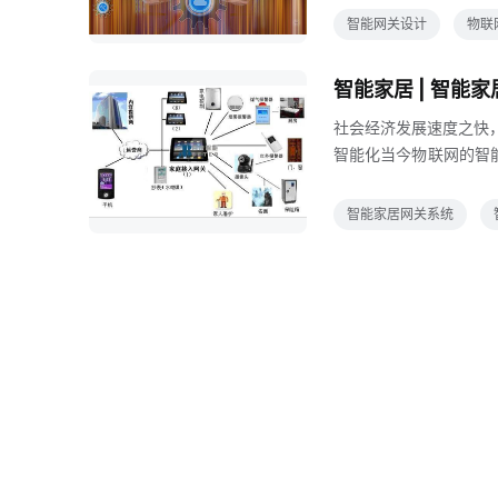
数据速率可以达到20G
智能网关设计
物联
能工业网关由于5G智
人驾驶实时全区域设备
智能家居 | 智能
反馈的延迟，真正实现
社会经济发展速度之快
智能化当今物联网的智
互作用让人们对生活的
方位的控制hljs-c
智能家居网关系统
连接通信的大脑，它主
息的互相交换智能家居
统同时智能家居网关还