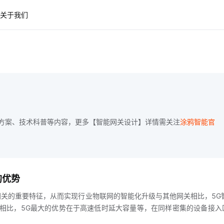
关于我们
方案、技术科普等内容，更多【智能网关设计】详情需关注
涂鸦智能官
的优势
网关的重要特征，从而实现行业物联网的智能化升级与其他网关相比，5G
G相比，5G最大的优势在于高速低时延大容量等，在同样密集的设备接入
性都优于4G，这与未来智能物联的设备通信需求十分匹配在5G上，下行峰