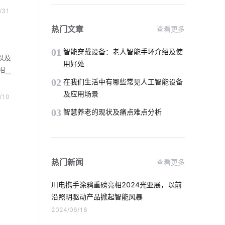
用电智能化解决方案
G智
/31
括无
加快5G网络商用进程途径
热门文章
查看更多
作和
高端别墅智能家居
01
智能穿戴设备：老人智能手环介绍及使
以及
用好处
相
智能扫地机器人工作原理
02
全
在我们生活中有哪些常见人工智能设备
内外
及应用场景
/10
家庭物联网自动化系统发展趋势
网信
03
智慧养老的现状及痛点难点分析
络系
智能锁真的安全吗
太阳能路灯安装
智能扫地机器人升级功能
热门新闻
查看更多
智能家居迅速发展原因
川电携手涂鸦重磅亮相2024光亚展，以前
国内智能门锁普及率低问题
沿照明驱动产品掀起智能风暴
2024/06/18
工业互联网的意思
家居智能升级