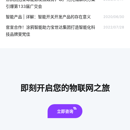
智慧葡萄园方案
智慧办公空间设计
引爆第133届广交会
智能血糖仪为用户检测血糖状况
气体检测仪能监测多少有害物质
智能产品 | 详解：智能开关开发产品的存在意义
2020/06/30
温湿度传感器应用案例
照明发展方向
红外传感器解决方案
官宣合作！涂鸦智能助力宝世达集团打造智能化科
2022/07/28
技品牌斐梵佳
光纤传感器方案设计
SoC免开发智能化解决方案
app开发流程
U位资产管理产品
智慧用电应用场景
无线Wi-Fi技术
智能传感器功能结构
智能鞋柜功能
监测系统
工业能耗管理
一氧化碳传感器开发方案
即刻开启您的物联网之旅
智能家居发展
物联网ZigBee
智能传感器结构组成
数字化工厂系统开发
智能家居设计
蓝牙方案分类
立即咨询
气体传感器模组开发
压力传感器开发方案
智能电饭煲系统
IoT方案模块