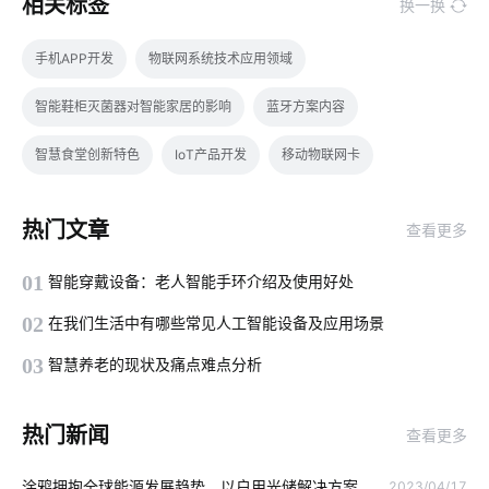
相关标签
换一换
手机APP开发
物联网系统技术应用领域
智能鞋柜灭菌器对智能家居的影响
蓝牙方案内容
智慧食堂创新特色
IoT产品开发
移动物联网卡
别墅智能家居方案
智能枕头的方案设计
热门文章
查看更多
家庭物联网自动化系统
智能家居报警技术优势
01
智能穿戴设备：老人智能手环介绍及使用好处
物联网应用技术
慧食堂有哪些功能
传感器工业应用
02
在我们生活中有哪些常见人工智能设备及应用场景
智能安全
智慧民宿发展
家庭物联网自动化系统发展趋势
03
智慧养老的现状及痛点难点分析
如何选择可穿戴设备芯片
什么是工业物联网
热门新闻
查看更多
智能衣柜的便利性
ZigBee技术优势
净水器租赁模式
涂鸦拥抱全球能源发展趋势，以户用光储解决方案
2023/04/17