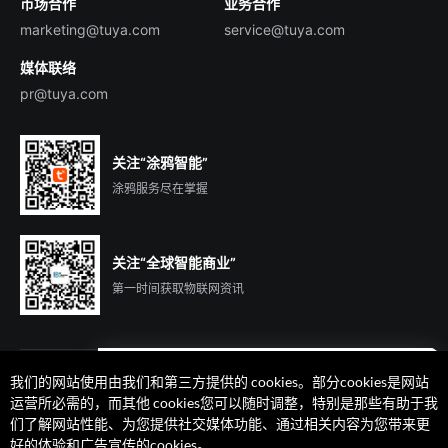
市场合作
业务合作
服务商合作
marketing@tuya.com
service@tuya.com
媒体联络
pr@tuya.com
关注“涂鸦智能”
涂鸦服务尽在掌握
关注“全球智能商业”
第一时间获取物联网资讯
我们的网站使用由我们和第三方提供的 cookies。部分cookies是网站
遇到问题了么？联系专属
运营所必需的，而其他 cookies您可以随时调整，特别是那些有助于我
客户经理在线解答
们了解网站性能、为您提供社交媒体功能、通过相关内容为您带来更
法律声明
隐私协议
加州隐私权利声明
服务条款
好的体验和广告宣传的cookies。