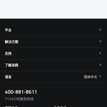
平台
TuyaOS
解决方案
MCU 接入
Cube 智慧私有云
支持
App SDK
智慧酒店
开发者社区
智能小程序
了解涂鸦
智慧租住
帮助中心
IoT Core
关于我们
智慧商照
语言
简体中文
在线咨询
Tuya Cobuilder
涂鸦新闻
智慧全屋&地产
简体中文
技术支持
400-881-8611
合规资质
智慧楼宇
English
行业百科
7×24小时服务热线
投资者关系