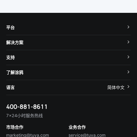
平台
TuyaOS
解决方案
MCU 接入
Cube 智慧私有云
支持
App SDK
智慧酒店
开发者社区
智能小程序
了解涂鸦
智慧租住
帮助中心
IoT Core
关于我们
智慧商照
语言
简体中文
在线咨询
Tuya Cobuilder
涂鸦新闻
智慧全屋&地产
简体中文
技术支持
400-881-8611
合规资质
智慧楼宇
English
行业百科
7×24小时服务热线
投资者关系
市场合作
业务合作
服务商合作
marketing@tuya.com
service@tuya.com