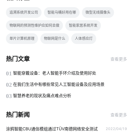
追溯系统开发公司
智能马桶好用在哪
微型无线摄像头
物联网的预测性维护应如何去做
智能家居系统开发
单片计算机原理
物联网是什么
人体感应灯
智能水龙头开发商
智能家电的发展
智能电饭煲系统设计
热门文章
查看更多
智慧楼宇开发方案
人脸识别开发板
理解物联网所需要的知识
01
智能穿戴设备：老人智能手环介绍及使用好处
智慧食堂发展前景
智能家居影响
远程系统
02
在我们生活中有哪些常见人工智能设备及应用场景
智能擦玻璃机器人
家居智能升级
智慧工业传感器的作用
03
智慧养老的现状及痛点难点分析
灯光控制系统
智慧灯杆建设
智能温控解决方案
热门新闻
查看更多
家用智能机器人有哪些
智慧食堂案例分析
蓝牙耳机方案
涂鸦智能CBU通信模组通过TÜV南德网络安全测试
2022/04/19
智能传感器功能结构
智能消毒柜方案
物联网预测