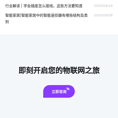
行业解读 | 学会插座怎么接线，这些方法要知道
2020/06/24
智能井盖方案
数字化工厂解决方案
无线投影解决方案
智能家居|智能家居中的智能遥控器有哪些结构及类
2020/08/06
智能家居有哪些应用
odm
智能家居具备功能
别
可穿戴传感器应用
可穿戴式物联网
儿童智能手表安全
边缘计算
智能消毒锅如何保持自我清洁
太阳能节能灯
智能门锁的弱点
智能家居安全
楼宇自控系统
智能睡眠监测带介绍
量子传感器设计方案
智慧能源
即刻开启您的物联网之旅
智能家电产品价格高吗
智能传感器产业现状
mes
立即咨询