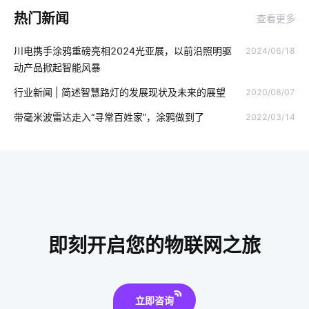
热门新闻
查看更多
智能猫眼
传感器方案公司
智能家居未来普及化
无线投影
川电携手涂鸦重磅亮相2024光亚展，以前沿照明驱
2024/06/18
智慧餐厅包括哪些方面
智能擦玻璃机器人
动产品掀起智能风暴
智能锁解决方案公司
智能制造节能方案
指纹智能门锁安装
行业新闻 | 简述智慧路灯的发展现状及未来的展望
2020/08/07
智能家居报警技术优势
智慧行业
市面上还有哪些智能家居
带毫米波雷达走入“寻常百姓家”，涂鸦做到了
2022/03/14
零售物联网
工业智能节电系统
智能消毒柜场景应用
智能主机网关设计方案
集成传感器
智慧医院
智慧工业降耗方案
物联网传感器开发公司
智能吊扇方案
智能家居品牌
如何发展云计算
软件开发
即刻开启您的物联网之旅
智慧食堂人工智能
智慧食堂管理系统方案
立即咨询