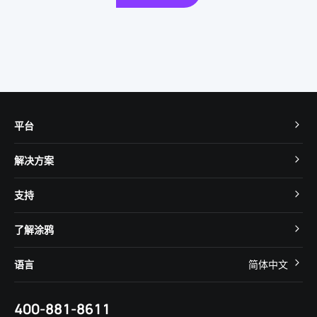
平台
TuyaOS
解决方案
MCU 接入
Cube 智慧私有云
支持
App SDK
智慧酒店
开发者社区
智能小程序
了解涂鸦
智慧租住
帮助中心
IoT Core
关于我们
智慧商照
语言
简体中文
在线咨询
Tuya Cobuilder
涂鸦新闻
智慧全屋&地产
简体中文
技术支持
400-881-8611
合规资质
智慧楼宇