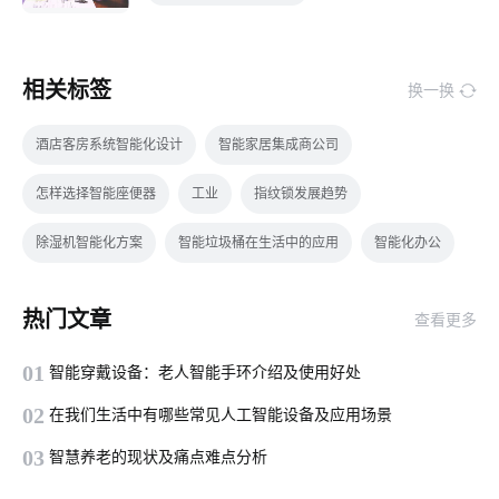
相关标签
换一换
酒店客房系统智能化设计
智能家居集成商公司
怎样选择智能座便器
工业
指纹锁发展趋势
除湿机智能化方案
智能垃圾桶在生活中的应用
智能化办公
家居智能升级
智能家居灯光系统
阿里云
传感器行业
热门文章
查看更多
智能教室互动黑板
云计算平台操作
半导体酒精传感器设计
01
智能穿戴设备：老人智能手环介绍及使用好处
5G时代新风口
智能家居具备这几个功能
智能水龙头解决方案
02
在我们生活中有哪些常见人工智能设备及应用场景
移动电源
天然气报警器设计方案
智能净水器的功能
03
智慧养老的现状及痛点难点分析
智慧酒店设计案例
智能除湿机方案
电饭煲智能化方案