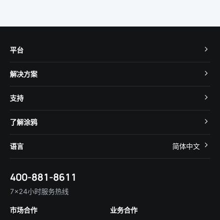
平台
TuyaOS
解决方案
MCU 接入
Cube 智慧私有云
支持
App SDK
智慧酒店
开发者社区
智能小程序
了解涂鸦
智慧租住
帮助中心
IoT Core
关于我们
智慧商照
语言
简体中文
在线咨询
Tuya Cobuilder
涂鸦新闻
智慧全屋&地产
简体中文
技术支持
400-881-8611
合规资质
智慧楼宇
English
行业百科
7×24小时服务热线
投资者关系
市场合作
业务合作
服务商合作