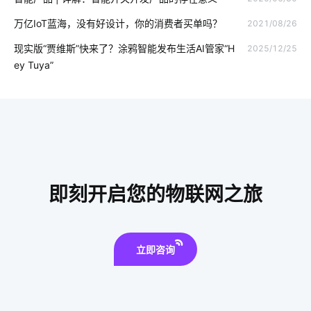
智能互动教学设备优势
仪器仪表制造产业
网络摄像机
万亿IoT蓝海，没有好设计，你的消费者买单吗？
2021/08/26
国内智能净水器
智能窗帘实用吗
智能家居的远程控制方式
现实版“贾维斯”快来了？涂鸦智能发布生活AI管家“H
2025/12/25
为什么共享汽车却撑不下去了
物联网的发展趋势
无尾电器
ey Tuya”
智能教育物联网应用
传感器智能化
智能照明解决方案
智能家居监测系统
智能家居有哪些
Matter解决方案
智能家居作用
智能扫地机器人升级功能
企业物联网
智能建筑开发
智能家居发展阶段
智慧图书馆解决方案厂家
即刻开启您的物联网之旅
智能锁方案开发公司
立即咨询