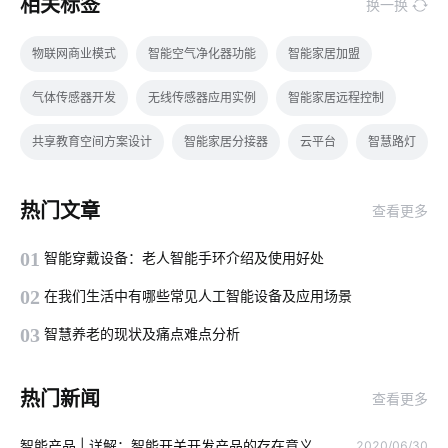
相关标签
换一换
物联网商业模式
智能空气净化器功能
智能家居加盟
气体传感器开发
无线传感器应用实例
智能家居远程控制
共享教育空间方案设计
智能家居分接器
云平台
智慧路灯
智能家居物联网
物联网行业前景
智能遥控系统
热门文章
查看更多
气体传感器方案设计
自习室智能化
智慧酒店客房系统设计
01
智能穿戴设备：老人智能手环介绍及使用好处
家庭物联网自动化系统
智能家居有哪些应用
楼宇自控系统
02
在我们生活中有哪些常见人工智能设备及应用场景
智能开发
物联网机器人
智能车间管理系统
03
智慧养老的现状及痛点难点分析
大家电智能升级
共享按摩椅app发展趋势
智能插座原理
热门新闻
查看更多
MES系统
照明产品开发
别墅智能家居方案设计
智能产品 | 详解：智能开关开发产品的存在意义
2020/06/30