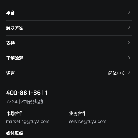
平台
TuyaOS
解决方案
MCU 接入
Cube 智慧私有云
支持
App SDK
智慧酒店
开发者社区
智能小程序
了解涂鸦
智慧租住
帮助中心
IoT Core
关于我们
智慧商照
语言
简体中文
在线咨询
Tuya Cobuilder
涂鸦新闻
智慧全屋&地产
简体中文
技术支持
400-881-8611
合规资质
智慧楼宇
English
行业百科
7×24小时服务热线
投资者关系
市场合作
业务合作
服务商合作
marketing@tuya.com
service@tuya.com
媒体联络