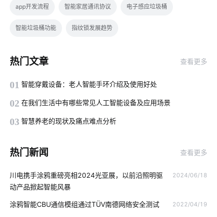
app开发流程
智能家居通讯协议
电子感应垃圾桶
智能垃圾桶功能
指纹锁发展趋势
为什么共享汽车却撑不下去了
智能体脂秤
热门文章
查看更多
推动城市能源转型的动力
工业物联网解决方案
01
智能穿戴设备：老人智能手环介绍及使用好处
智能消毒柜解决方案
智慧酒店解决方案
02
在我们生活中有哪些常见人工智能设备及应用场景
SoC吊扇免开发智能化方案
智能硬件开发
03
智慧养老的现状及痛点难点分析
智慧用电系统应用场景
无线通讯芯片
光伏解决方案
热门新闻
查看更多
智能机器人
心电传感器开发方案
智能楼宇
物联网专用卡
川电携手涂鸦重磅亮相2024光亚展，以前沿照明驱
2024/06/18
智能家居报警技术优势
物联网未来
可穿戴传感器应用
动产品掀起智能风暴
智能门锁的安全
体脂秤APP开发
智慧客房设计方案
涂鸦智能CBU通信模组通过TÜV南德网络安全测试
2022/04/19