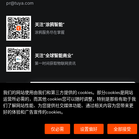
pr@tuya.com
关注“涂鸦智能”
涂鸦服务尽在掌握
关注“全球智能商业”
第一时间获取物联网资讯
我们的网站使用由我们和第三方提供的 cookies。部分cookies是网站
遇到问题了么？联系专属
运营所必需的，而其他 cookies您可以随时调整，特别是那些有助于我
客户经理在线解答
们了解网站性能、为您提供社交媒体功能、通过相关内容为您带来更
法律声明
隐私协议
加州隐私权利声明
服务条款
好的体验和广告宣传的cookies。
廉正合规
安全应急响应中心
Cookie 喜好设置
©2014-2026 杭州涂鸦信息技术有限公司 版权
仅必需
设置偏好
全部接受
浙ICP备2022000504号
浙B2-20210233号
浙公网安备33010602004238号