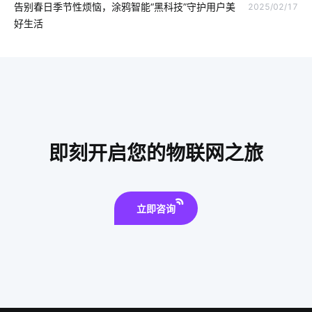
智能家居传感器开发
电磁炉具有哪些优势
工业物联网的应用
告别春日季节性烦恼，涂鸦智能“黑科技”守护用户美
2025/02/17
好生活
工厂能耗管控方案
儿童智能手表安全
什么是智能家居
智能家居系统推荐
智慧农业中物联网
智慧酒店系统开发公司
物联网的预测性维护应如何去做
智能扫地机器人功能有什么用处
物联网技术有哪些重大应用
智慧节电系统开发商
即刻开启您的物联网之旅
智能化家居方案
工业生产设备节能降耗方案
智能家居中的无线技术有哪些
智能体脂秤方案开发
立即咨询
智能零售商店
智能健康秤
智能洗衣机放置技巧
穿戴设备芯片优势