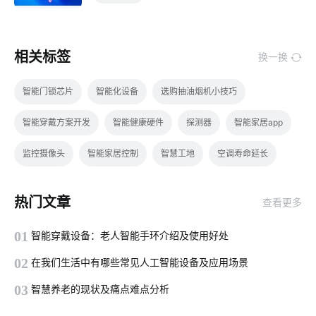
相关标签
换一换
智能门锁芯片
智能化设备
选购抽油烟机小技巧
智能穿戴方案开发
智能健康硬件
探测器
智能家居app
监控摄像头
智能家居控制
智慧工地
空调寿命延长
智能家居无线技术
车牌识别系统
开关智能开发
热门文章
查看更多
智能鞋柜解决储物方案
物联网技术
来料添加智能化设备
01
智能穿戴设备：老人智能手环介绍及使用好处
怎样选择智能座便器
楼宇自控系统
移动物联网卡
02
在我们生活中有哪些常见人工智能设备及应用场景
智能小家电方案商家
物联网开发
智能家居系统
03
智慧养老的现状及痛点难点分析
食堂智能化方案
无尾电器
温控品类智能化解决方案