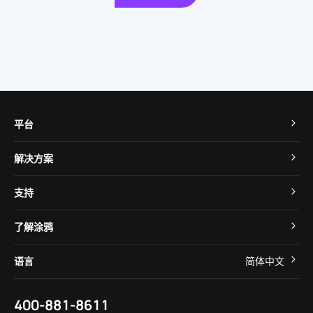
平台
TuyaOS
解决方案
MCU 接入
Cube 智慧私有云
支持
App SDK
智慧酒店
开发者社区
智能小程序
了解涂鸦
智慧租住
帮助中心
IoT Core
关于我们
智慧商照
语言
简体中文
在线咨询
Tuya Cobuilder
涂鸦新闻
智慧全屋&地产
简体中文
技术支持
400-881-8611
合规资质
智慧楼宇