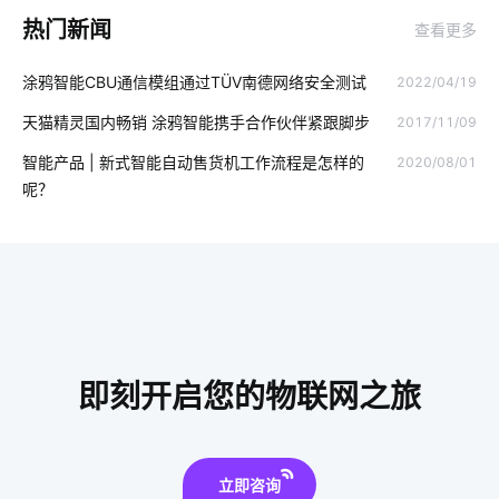
热门新闻
查看更多
无线充电技术
物联网学习平台
智慧酒店管理系统
涂鸦智能CBU通信模组通过TÜV南德网络安全测试
2022/04/19
消毒柜真的有用吗
IoT如何变革服务新时代
智慧食堂开发方案
天猫精灵国内畅销 涂鸦智能携手合作伙伴紧跟脚步
2017/11/09
智能温控解决方案
天然气报警器设计方案
智能家居电路安装
智能产品 | 新式智能自动售货机工作流程是怎样的
2020/08/01
IoT蓝牙解决方案
怎么解决智能家居的问题
社区老人
呢？
智能家居系统设计
IoT技术应用
智能消毒柜解决方案
智能产品开发
智能门锁是怎样影响未来的生活
无人便利店的概念是什么
智慧大棚方案
可穿戴智能设备
智慧节电系统解决方案
未来智能垃圾桶应用
即刻开启您的物联网之旅
物联网云平台应用
远程控制
立即咨询