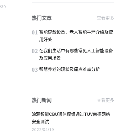
物联网云平台
物联网人才
/30
智能鞋柜与传统鞋柜
穿戴设备芯片优势
热门文章
查看更多
智能家居控制系统功能
01
智能穿戴设备：老人智能手环介绍及使
用好处
解决智能家居的问题技巧
智能家居发展
02
在我们生活中有哪些常见人工智能设备
及应用场景
智能网关
智能门锁解锁方式
03
智慧养老的现状及痛点难点分析
智能传感器的分类
家用智能智能影音系统
热门新闻
查看更多
工业物联网的应用
涂鸦智能CBU通信模组通过TÜV南德网络
电磁炉有哪些运作原理
安全测试
2022/04/19
智能家居照明优势
物联网统计