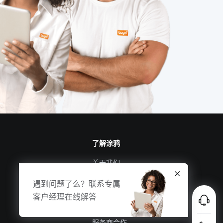
智慧酒店客房具备的功能
个护健康产品
智能手环方案
工业SaaS
电子产品出口发展
APP开发
监控
智能扫地机优势
了解涂鸦
关于我们
涂鸦新闻
遇到问题了么？联系专属
合规资质
客户经理在线解答
投资者关系
服务商合作