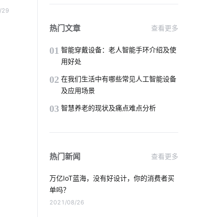
未来智能垃圾桶应用
RFID技术
了城
/29
与用
IoT技术应用
智能浴室
热门文章
查看更多
各个
智能家居品牌
智能定时开关
01
智能穿戴设备：老人智能手环介绍及使
用好处
智能灯光控制系统
智慧校园
02
在我们生活中有哪些常见人工智能设备
及应用场景
物联网云平台
智能小家电开发方案
03
智慧养老的现状及痛点难点分析
物联网项目
零售物联网
人体感应灯
热门新闻
查看更多
智能家居在厨房中的表现如何吸引消费者
万亿IoT蓝海，没有好设计，你的消费者买
别墅智能化设计方案
工业自动化
单吗？
2021/08/26
智能消毒锅方案
智能消毒柜解决方案