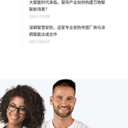
大智能时代来临，窗帘产业如何构建万物智
联新场景？
人工智能技术
物联网应用技术
2021/12/08
物联网优势
深耕智慧安防，这家专业安防传感厂商与涂
鸦智能达成合作
智能家居在卧室中的表现如何吸引消费者
2021/04/27
声控灯泡
智慧食堂有哪些功能
无线技术的作用
智能空气净化器开发商
工业传感器解决方案
可穿戴智能设备
全新智能门锁
蓝牙工业现场总线应用
智慧用电方案设计
智能门锁的安全
温控器方案
智能家居趋势