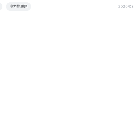
城市能源转型会带来何种影响以物联网技术为基础的数字化技术的发展，极大地改变
电力物联网
2020/08
流与能源流的交融共生，让城市能源系统变得更加智慧，也使得能源企业
烈，与此同时，新的商业模式正逐渐兴起物联网技术的发展对能源系统的
未来的方向是什么电网企业数字化转型是推动城市