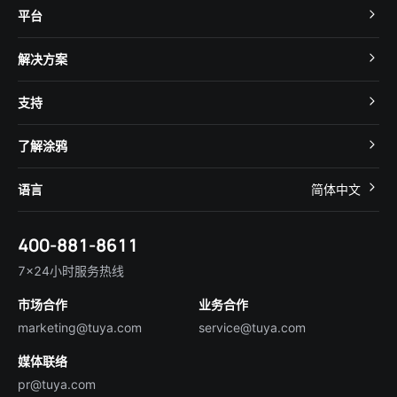
平台
TuyaOS
解决方案
MCU 接入
Cube 智慧私有云
支持
App SDK
智慧酒店
开发者社区
智能小程序
了解涂鸦
智慧租住
帮助中心
IoT Core
关于我们
智慧商照
语言
简体中文
在线咨询
Tuya Cobuilder
涂鸦新闻
智慧全屋&地产
简体中文
技术支持
400-881-8611
合规资质
智慧楼宇
English
行业百科
7×24小时服务热线
投资者关系
市场合作
业务合作
服务商合作
marketing@tuya.com
service@tuya.com
媒体联络
pr@tuya.com