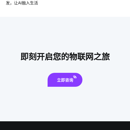
发，让AI融入生活
智能开关控制系统
ZigBee 3.0互联互通
智慧食堂功能开发公司
蓝牙智能
智慧工业应用实例
智慧大棚
什么是无人便利店
智能节能解决方案公司
食品加工智能化
智能水龙头开发商有哪些
无线智能家居
即刻开启您的物联网之旅
智能家居在厨房中的表现如何吸引消费者
5G技术
立即咨询