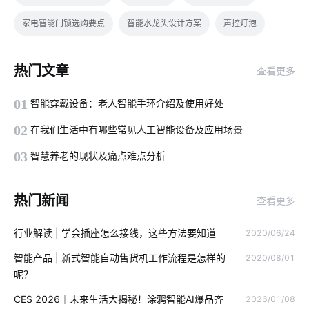
家电智能门锁选购要点
智能水龙头设计方案
声控灯泡
工业降耗节能方案
什么是物联网
智能家居安全
热门文章
查看更多
智慧零售硬件开发方案
物联网平台
智能门锁的优势有哪些
01
智能穿戴设备：老人智能手环介绍及使用好处
微电网
插座怎么接线
智能体脂秤方案内容
02
在我们生活中有哪些常见人工智能设备及应用场景
智能制造节能方案
智能家居企业排行
智能垃圾桶方案解读
03
智慧养老的现状及痛点难点分析
智能环境监测系统
智能穿戴市场
工业网关的作用
云平台
热门新闻
查看更多
云计算安全
数据中心UPS电源
智能家居平台
行业解读 | 学会插座怎么接线，这些方法要知道
2020/06/24
智能影音系统好处
智能门锁突出的特点
无源物联网
智能产品 | 新式智能自动售货机工作流程是怎样的
2020/08/01
智慧灯杆建设
红酒如何储存
移动物联网卡
智能配电
呢？
工业生产降耗方案设计
软件开发
工厂iot
CES 2026｜未来生活大揭秘！涂鸦智能AI爆品齐
2026/01/08