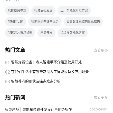
智能厨房电器
智慧民宿发展
工厂智能化开发方案
物联网功能
智能家居有哪些优势
云计算体系结构体系结构
我国芯片市场机遇
产品开发
垃圾桶智能化方案
智能家居开发
智能化照明
物联网社区
热门文章
查看更多
智能门锁中的报警芯片
手机智能家居系统
物联网市场
01
智能穿戴设备：老人智能手环介绍及使用好处
智能机器人有哪些
智慧办公空间设计案例
电工照明
02
在我们生活中有哪些常见人工智能设备及应用场景
智能感应垃圾桶
物联网终端
球灯泡智能
物联网架构层
03
智慧养老的现状及痛点难点分析
AI玩具
智能家居服务商
工业设备
工业物联网的影响
热门新闻
查看更多
saas
市面上还有哪些智能家居
erp软件开发
智能设计
智能产品 | 智能车位锁开发设计与优势所在
2020/08/01
指纹智能门锁安装
智能家居无线技术
厨电