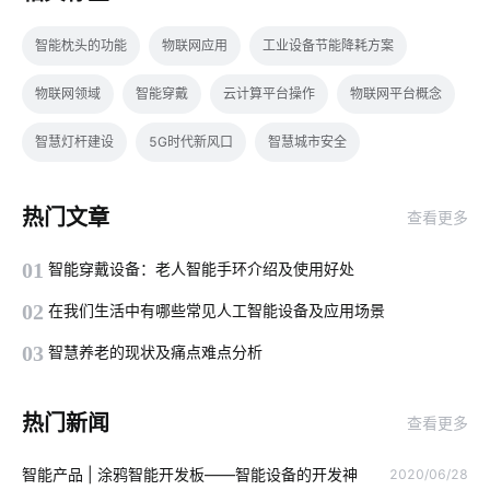
智能枕头的功能
物联网应用
工业设备节能降耗方案
物联网领域
智能穿戴
云计算平台操作
物联网平台概念
智慧灯杆建设
5G时代新风口
智慧城市安全
智能马桶好用在哪
除湿机智能化方案
智能传感器案例
热门文章
查看更多
智能睡眠监测带如何检测睡眠
现代生活的智能产品
01
智能穿戴设备：老人智能手环介绍及使用好处
儿童智能手表质量
智能手推车
智慧生产系统案例分享
02
在我们生活中有哪些常见人工智能设备及应用场景
工业节能降耗系统
物联网项目关键点所在
工业降耗解决方案
03
智慧养老的现状及痛点难点分析
智能锁真的安全吗
设备连接
zigbee固件开发
热门新闻
查看更多
工业降耗节能方案
工厂能耗管控方案
布线系统
智能产品 | 涂鸦智能开发板——智能设备的开发神
2020/06/28
零售物联网
物理网应用服务
温湿度控制系统设计