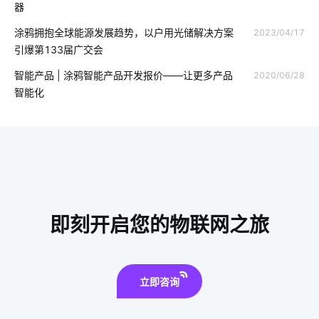
器
智能家居加盟
智能水杯有什么作用
智能应用
智能楼宇
涂鸦拥抱全球能源发展趋势，以户用光储解决方案
2023/04/17
引爆第133届广交会
物联网信息
配网智能化技术
工业能耗解决方案
智能产品 | 涂鸦智能产品开发报价——让更多产品
2020/06/28
物联网需求
智慧食堂方案
智能呼吸机解决方案
智能化
能耗管理系统开发
智能教育物联网如何应用
智慧传感系统
智能传感器开发方案
智能家居生活
智慧医院
智能家居电路安装
仓储管理智能化
无源物联网
智能扫地机器人功能有什么用处
即刻开启您的物联网之旅
立即咨询