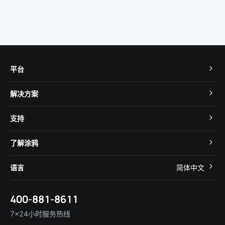
平台
TuyaOS
解决方案
MCU 接入
Cube 智慧私有云
支持
App SDK
智慧酒店
开发者社区
智能小程序
了解涂鸦
智慧租住
帮助中心
IoT Core
关于我们
智慧商照
语言
简体中文
在线咨询
Tuya Cobuilder
涂鸦新闻
智慧全屋&地产
简体中文
技术支持
400-881-8611
合规资质
智慧楼宇
English
行业百科
7×24小时服务热线
投资者关系