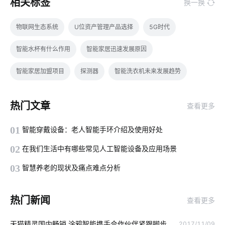
相关标签
换一换
物联网生态系统
U位资产管理产品选择
5G时代
智能水杯有什么作用
智能家居迅速发展原因
智能家居加盟项目
探测器
智能洗衣机未来发展趋势
智能井盖方案
智慧图书馆设备厂家
WI-FI6
热门文章
查看更多
数字化工厂系统集成
工厂智能化设备
物联网与智能设备
01
智能穿戴设备：老人智能手环介绍及使用好处
物联网技术
智能奶瓶真的实用吗
智能锁技术发展
02
在我们生活中有哪些常见人工智能设备及应用场景
智能农业大棚
生产管理智能化看板
03
智慧养老的现状及痛点难点分析
智能家居一体化别墅解决方案
智能办公室
热门新闻
查看更多
IoT产品开发成功秘诀
光伏发电站
IoT产品开发
天猫精灵国内畅销 涂鸦智能携手合作伙伴紧跟脚步
2017/11/09