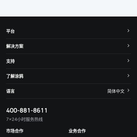
平台
TuyaOS
解决方案
MCU 接入
Cube 智慧私有云
支持
App SDK
智慧酒店
开发者社区
智能小程序
了解涂鸦
智慧租住
帮助中心
IoT Core
关于我们
智慧商照
语言
简体中文
在线咨询
Tuya Cobuilder
涂鸦新闻
智慧全屋&地产
简体中文
技术支持
400-881-8611
合规资质
智慧楼宇
English
行业百科
7×24小时服务热线
投资者关系
市场合作
业务合作
服务商合作