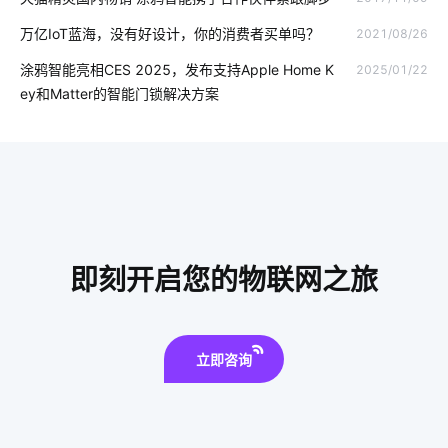
工业节能硬件系统设计
智能奶瓶实用吗
智能电子产品
万亿IoT蓝海，没有好设计，你的消费者买单吗？
2021/08/26
智能家电远程控制系统
国内智能净水器
智能体脂开发秤方案
涂鸦智能亮相CES 2025，发布支持Apple Home K
2025/01/22
智慧食堂方案设计
楼宇智能化解决方案
智能影音系统
ey和Matter的智能门锁解决方案
怎么解决智能家居的问题
工业设备降耗方案
智慧节电系统解决方案
护眼照明
节电系统市场分析
智慧家居新风系统
智慧城市
弱电工程
模块化发展方向
Hey Tuya
智能鞋柜解决储物方案
MES系统
即刻开启您的物联网之旅
5G时代新风口
智能家居系统控制
智慧餐厅系统解决方案
智能教育物联网应用
工业生产降耗方案设计
立即咨询