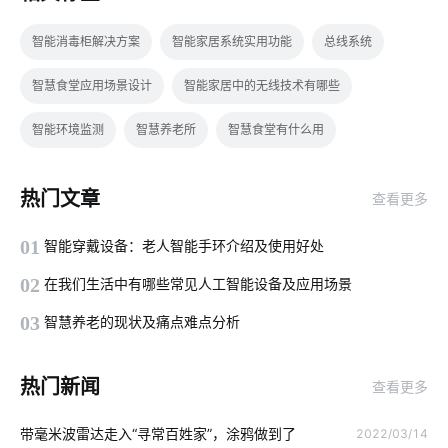
智能消毒柜解决方案
智能家居系统实用功能
总线系统
智慧食堂应用场景设计
智能家居中的无线技术有哪些
智能环境监测
智慧养老所
智慧食堂有什么用
生产能耗系统
5G网络商用进程
国内智能净水器
热门文章
查看更多
智能门禁系统
物联网基础架构
家庭背景音乐系统
01
智能穿戴设备：老人智能手环介绍及使用好处
物联网开发人员
智能家居挑选小技巧
智能垃圾桶方案
02
在我们生活中有哪些常见人工智能设备及应用场景
电动平衡车的构造
路灯智慧化
智能影音系统
03
智慧养老的现状及痛点难点分析
智慧酒店设计案例
弱电工程
GPS定位器
热门新闻
查看更多
智慧生产系统开发方案
无线智能插座
智能传感器解决方案
带毫米波雷达走入“寻常百姓家”，涂鸦做到了
2022/03/14
微型逆变器
人脸识别技术应用案例
什么是物联网