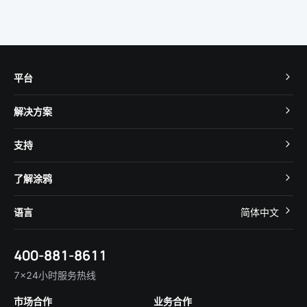
平台
TuyaOS
解决方案
MCU 接入
Cube 智慧私有云
支持
App SDK
智慧酒店
开发者社区
智能小程序
了解涂鸦
智慧租住
帮助中心
IoT Core
关于我们
智慧商照
语言
简体中文
在线咨询
Tuya Cobuilder
涂鸦新闻
智慧全屋&地产
简体中文
技术支持
400-881-8611
合规资质
智慧楼宇
English
行业百科
7×24小时服务热线
投资者关系
市场合作
业务合作
服务商合作