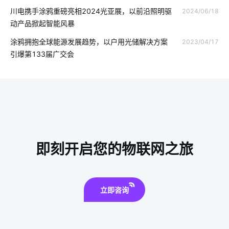
川电携手涂鸦重磅亮相2024光亚展，以前沿照明驱
2024/06/18
人工智能技术
智慧食堂发展前景
如何利用物联网
动产品掀起智能风暴
智能家居中必备智能传感器
无尾电器
垃圾桶智能化方案
涂鸦拥抱全球能源发展趋势，以户用光储解决方案
2023/04/17
引爆第133届广交会
物联网建筑业
智能家居防盗报警技术
智慧酒店设备有哪些
智能消毒锅方案
智能门锁报警芯片
智能应急照明灯
IoT安全吗
护眼照明
物联网是什么意思
智能鞋柜灭菌器设计
互联网时代
智能开发
即刻开启您的物联网之旅
智能家居的远程控制方式
iot
国内智能门锁普
立即咨询