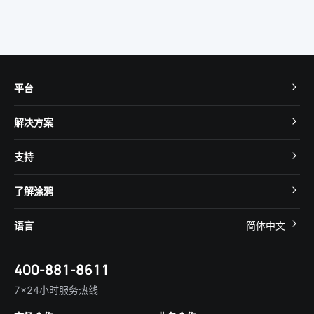
平台
TuyaOS
解决方案
MCU 接入
Cube 智慧私有云
支持
App SDK
智慧酒店
开发者社区
智能小程序
了解涂鸦
智慧租住
帮助中心
IoT Core
关于我们
智慧商照
语言
简体中文
在线咨询
Tuya Cobuilder
涂鸦新闻
智慧全屋&地产
简体中文
技术支持
400-881-8611
合规资质
智慧楼宇
English
行业百科
7×24小时服务热线
投资者关系