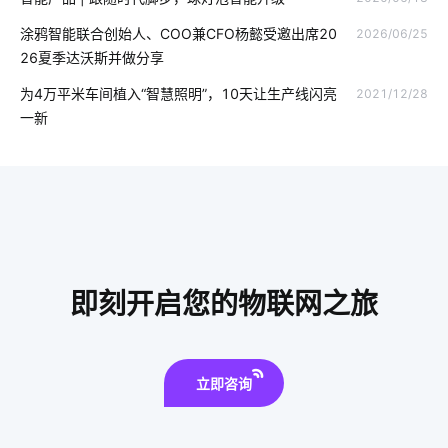
智能科技是怎样影响未来的生活
温度湿度传感器
涂鸦智能联合创始人、COO兼CFO杨懿受邀出席20
2026/06/25
智慧校园硬件系统
智能鞋柜灭菌器对智能家居的影响
26夏季达沃斯并做分享
智能净水器的功能
智能感应垃圾桶
果蔬面膜机
为4万平米车间植入“智慧照明”，10天让生产线闪亮
2021/12/28
一新
物联网云平台
富氢水杯
工厂能耗管理系统厂家
物联网商业模式
气体传感器解决方案
智慧客房设计公司
智能洗衣机的发展趋势
智慧节能设计公司
智能电饭煲系统设计
智能体脂秤方案开发
物联网领域
即刻开启您的物联网之旅
虹膜识别技术
智慧食堂人脸识别系统设计
智能枕头的方案设计
除湿机智能化方案
立即咨询
移动物联网卡实名的意义
智能家居无线技术
智慧零售硬件开发方案
云平台
电工照明