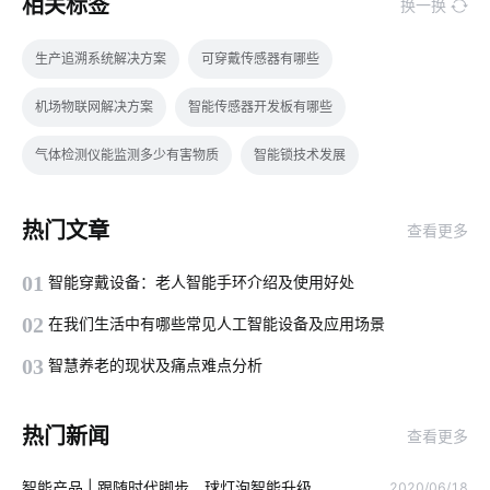
相关标签
换一换
生产追溯系统解决方案
可穿戴传感器有哪些
机场物联网解决方案
智能传感器开发板有哪些
气体检测仪能监测多少有害物质
智能锁技术发展
智慧食堂开发方案
空气检测仪智能化设计
热门文章
查看更多
工业传感器解决方案
智能体脂称功能介绍
01
智能穿戴设备：老人智能手环介绍及使用好处
天然气报警器解决方案
家庭物联网
食堂智能化方案
02
在我们生活中有哪些常见人工智能设备及应用场景
物联网开发
物联网的好处
云计算平台
智能家居特点
03
智慧养老的现状及痛点难点分析
蓝牙工业现场总线应用
智能照明设计
智慧民宿发展
热门新闻
查看更多
无线局域网
无线摄像头
智能窗帘的优势是什么
智能产品 | 跟随时代脚步，球灯泡智能升级
2020/06/18