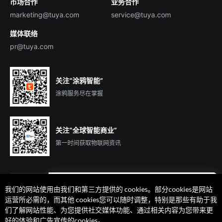
市场合作
业务合作
服务商合作
marketing@tuya.com
service@tuya.com
媒体联络
pr@tuya.com
关注“涂鸦智能”
涂鸦服务尽在掌握
关注“全球智能商业”
第一时间获取物联网资讯
我们的网站使用由我们和第三方提供的 cookies。部分cookies是网站
遇到问题了么？联系专属
运营所必需的，而其他 cookies您可以随时调整，特别是那些有助于我
客户经理在线解答
们了解网站性能、为您提供社交媒体功能、通过相关内容为您带来更
法律声明
隐私协议
加州隐私权利声明
服务条款
好的体验和广告宣传的cookies。