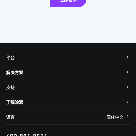
平台
TuyaOS
解决方案
MCU 接入
Cube 智慧私有云
支持
App SDK
智慧酒店
开发者社区
智能小程序
了解涂鸦
智慧租住
帮助中心
IoT Core
关于我们
智慧商照
语言
简体中文
在线咨询
Tuya Cobuilder
涂鸦新闻
智慧全屋&地产
简体中文
技术支持
合规资质