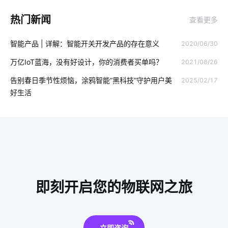
食堂消费系统
loT
物联网是什么
智能家电设计
热门新闻
查看更多
智能体脂开发秤方案
智能穿戴市场
智能化系统集成
智能产品 | 详解：智能开关开发产品的存在意义
2020/06/30
智能手推车
智能慢煮机方案
户外电源
5G网络商用进程
万亿IoT蓝海，没有好设计，你的消费者买单吗？
2021/08/26
智能体脂秤方案
工业设备降耗方案设计
物联网影响
告别春日季节性烦恼，涂鸦智能“黑科技”守护用户美
2025/02/17
智能门锁怎样维护
蓝牙耳机方案
智能锁安全吗
好生活
穿戴传感器开发方案
智能门锁报警芯片
物联网机器
智能拐杖
布线系统
智能家居物联网
电磁炉有哪些运作原理
无线智能系统方案
出门在外不放心怎么办
物联网如何变革服务新时代
智慧社区
即刻开启您的物联网之旅
mes
立即咨询