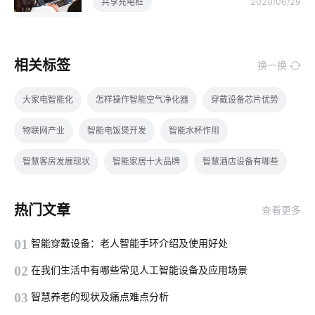
共享充电桩
2020/06/29
相关标签
换一换
大家电智能化
怎样操作智能空气净化器
穿戴设备芯片优势
物联网产业
智能电饭煲开发
智能水杯作用
智慧客房发展现状
智能家居十大品牌
智慧酒店设备有哪些
物联网企业解决方案
物联网社区
物联网应用改变
热门文章
查看更多
智能互动教学设备优势
物联网平台概念
空气检测仪解决方案
01
智能穿戴设备：老人智能手环介绍及使用好处
智能电网
工业节能硬件系统设计
智能家居产品
02
在我们生活中有哪些常见人工智能设备及应用场景
移动物联网
温控品类智能化方案
智能化办公
03
智慧养老的现状及痛点难点分析